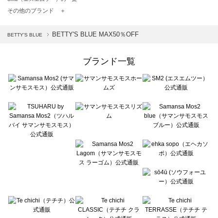
TSUHARU by Samansa Mos2（ツハルバイサマンサモスモス）の一覧
その他のブランド ＋
sm2rhythm（サマンサモスモス リズム）の一覧
Samansa Mos2 blue（サマンサモスモス ブルー）の一覧
BETTY'S BLUE MAX50％OFF
BETTY'S BLUE
Samansa Mos2 Lagom（サマンサモスモス ラーゴム）の一覧
ehka sopo（エヘカソポ）の一覧
ブランド一覧
sō4ū（ソウフォーユー）の一覧
Te chichi（テチチ）の一覧
Te chichi CLASSIC（テチチ クラシック）の一覧
Te chichi TERRASSE（テチチ テラス）の一覧
Lugnoncure（ルノンキュール）の一覧
BETTY'S BLUE（べティーズブルー）の一覧
Wpc.（ワールドパーティー）の一覧