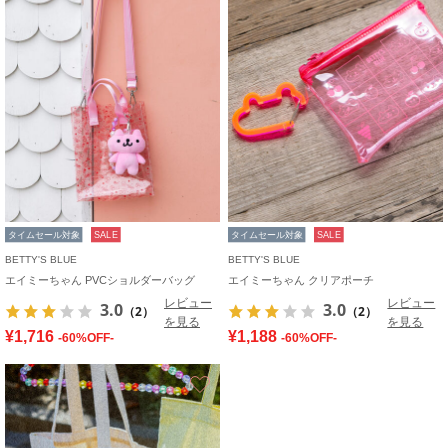
タイムセール対象
SALE
タイムセール対象
SALE
BETTY'S BLUE
BETTY'S BLUE
エイミーちゃん PVCショルダーバッグ
エイミーちゃん クリアポーチ
レビュー
レビュー
3.0
3.0
（2）
（2）
を見る
を見る
¥1,716
¥1,188
-60%OFF-
-60%OFF-
お気に入り