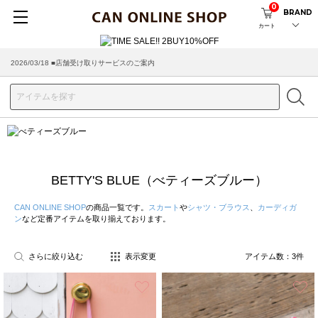
0
BRAND
カート
2026/03/18 ■店舗受け取りサービスのご案内
BETTY'S BLUE（べティーズブルー）
CAN ONLINE SHOP
の商品一覧です。
スカート
や
シャツ・ブラウス
、
カーディガ
ン
など定番アイテムを取り揃えております。
さらに絞り込む
表示変更
アイテム数：
3
件
お気に入り