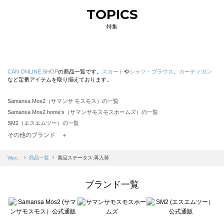
TOPICS
特集
CAN ONLINE SHOP
の商品一覧です。
スカート
や
シャツ・ブラウス
、
カーディガン
など定番アイテムを取り揃えております。
Samansa Mos2（サマンサ モスモス）の一覧
Samansa Mos2 home's（サマンサモスモスホームズ）の一覧
SM2（エスエムツー）の一覧
TSUHARU by Samansa Mos2（ツハルバイサマンサモスモス）の一覧
その他のブランド ＋
sm2rhythm（サマンサモスモス リズム）の一覧
Samansa Mos2 blue（サマンサモスモス ブルー）の一覧
Wpc.
商品一覧
商品ステータス:再入荷
Samansa Mos2 Lagom（サマンサモスモス ラーゴム）の一覧
ehka sopo（エヘカソポ）の一覧
ブランド一覧
sō4ū（ソウフォーユー）の一覧
Te chichi（テチチ）の一覧
Te chichi CLASSIC（テチチ クラシック）の一覧
Te chichi TERRASSE（テチチ テラス）の一覧