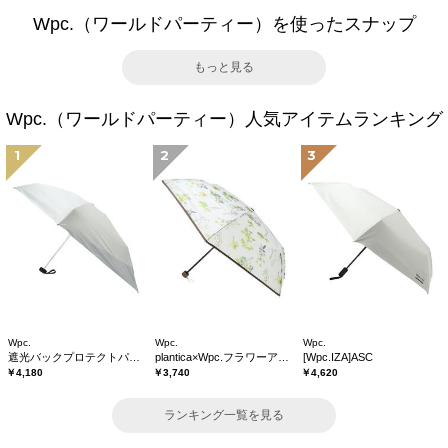
Wpc.（ワールドパーティー）を使ったスナップ
もっと見る
Wpc.（ワールドパーティー）人気アイテムランキング
1
2
3
Wpc.
Wpc.
Wpc.
遮光バックプロテクトパラソル tiny
plantica×Wpc.フラワーアンブレラプラスティックmini
[Wpc.IZA]ASC
￥4,180
￥3,740
￥4,620
ランキング一覧を見る