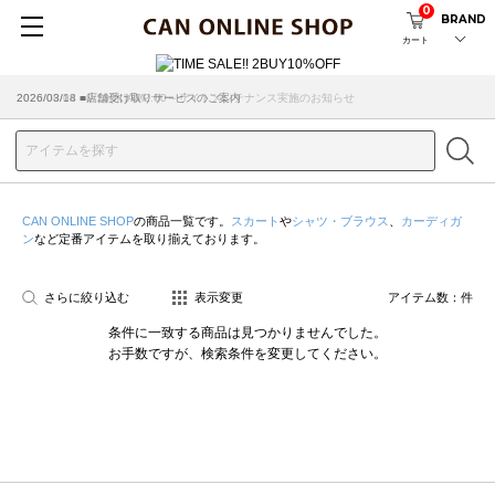
0
BRAND
カート
2026/08/04 ■8/13(木)AM2:00～サイトメンテナンス実施のお知らせ
2026/03/18 ■店舗受け取りサービスのご案内
CAN ONLINE SHOP
の商品一覧です。
スカート
や
シャツ・ブラウス
、
カーディガ
ン
など定番アイテムを取り揃えております。
さらに絞り込む
表示変更
アイテム数：
件
条件に一致する商品は見つかりませんでした。
お手数ですが、検索条件を変更してください。