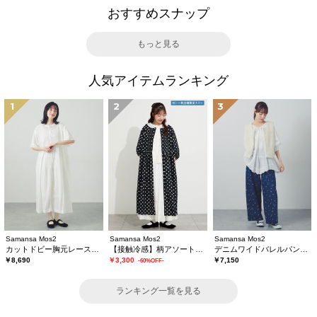
おすすめスナップ
もっと見る
人気アイテムランキング
1
2
3
Samansa Mos2
Samansa Mos2
Samansa Mos2
カットドビー胸元レースワンピース
【接触冷感】柄アソートワンピース《限定カラーあり》
デニムワイドバレルパンツ〈WEB限定SS・XLサイズ〉
￥8,690
￥3,300
￥7,150
-60%OFF-
ランキング一覧を見る