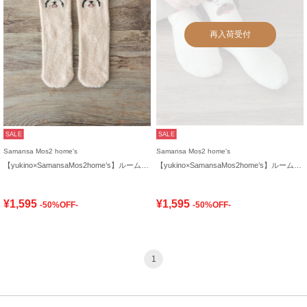
再入荷受付
SALE
SALE
Samansa Mos2 home's
Samansa Mos2 home's
【yukino×SamansaMos2home’s】ルームソックス
【yukino×SamansaMos2home’s】ルームソックス
¥1,595
¥1,595
-50%OFF-
-50%OFF-
1