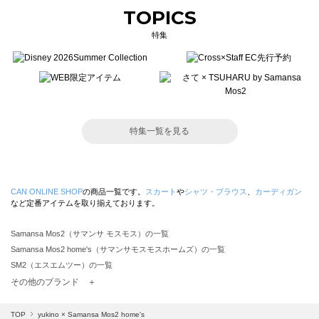
TOPICS
特集
特集一覧を見る
CAN ONLINE SHOP
の商品一覧です。
スカート
や
シャツ・ブラウス
、
カーディガン
など定番アイテムを取り揃えております。
Samansa Mos2（サマンサ モスモス）の一覧
Samansa Mos2 home's（サマンサモスモスホームズ）の一覧
SM2（エスエムツー）の一覧
TSUHARU by Samansa Mos2（ツハルバイサマンサモスモス）の一覧
その他のブランド ＋
sm2rhythm（サマンサモスモス リズム）の一覧
Samansa Mos2 blue（サマンサモスモス ブルー）の一覧
TOP
yukino × Samansa Mos2 home's