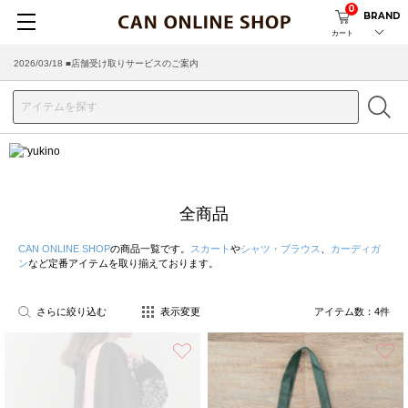
0
BRAND
カート
2026/03/18 ■店舗受け取りサービスのご案内
全商品
CAN ONLINE SHOP
の商品一覧です。
スカート
や
シャツ・ブラウス
、
カーディガ
ン
など定番アイテムを取り揃えております。
さらに絞り込む
表示変更
アイテム数：
4
件
お気に入り