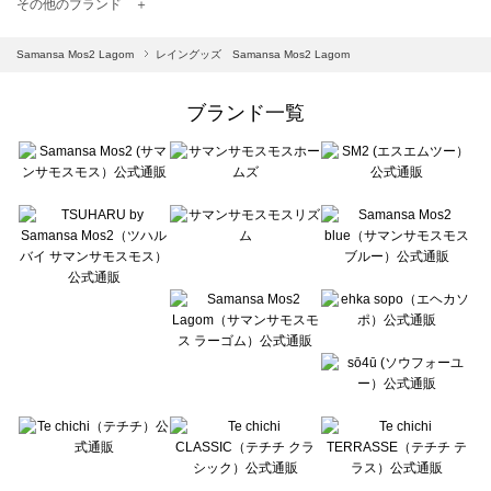
TSUHARU by Samansa Mos2（ツハルバイサマンサモスモス）の一覧
その他のブランド ＋
sm2rhythm（サマンサモスモス リズム）の一覧
Samansa Mos2 blue（サマンサモスモス ブルー）の一覧
Samansa Mos2 Lagom
レイングッズ Samansa Mos2 Lagom
Samansa Mos2 Lagom（サマンサモスモス ラーゴム）の一覧
ehka sopo（エヘカソポ）の一覧
ブランド一覧
sō4ū（ソウフォーユー）の一覧
Te chichi（テチチ）の一覧
Te chichi CLASSIC（テチチ クラシック）の一覧
Te chichi TERRASSE（テチチ テラス）の一覧
Lugnoncure（ルノンキュール）の一覧
BETTY'S BLUE（べティーズブルー）の一覧
Wpc.（ワールドパーティー）の一覧