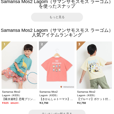
Samansa Mos2 Lagom（サマンサモスモス ラーゴム）
を使ったスナップ
もっと見る
Samansa Mos2 Lagom（サマンサモスモス ラーゴム）
人気アイテムランキング
1
2
3
Samansa Mos2
Samansa Mos2
Samansa Mos2
Lagom（KIDS）
Lagom（KIDS）
Lagom（KIDS）
【吸水速乾】恐竜プリントTシャツ
【きかんしゃトーマス】バックプリントTシャツ
【ブルーイ】ポケット付きプリントTシャツ
￥825
￥2,750
￥2,750
-50%OFF-