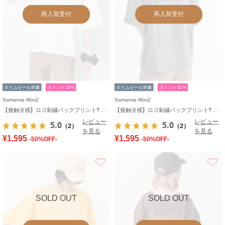
再入荷受付
再入荷受付
タイムセール対象
ポイント10%
タイムセール対象
ポイント10%
Samansa Mos2
Samansa Mos2
【接触冷感】ロゴ刺繍バックプリントTシャツ
【接触冷感】ロゴ刺繍バックプリントTシャツ
レビュー
レビュー
5.0
5.0
（2）
（2）
を見る
を見る
¥1,595
¥1,595
-50%OFF-
-50%OFF-
お気に入り
SOLD OUT
SOLD OUT