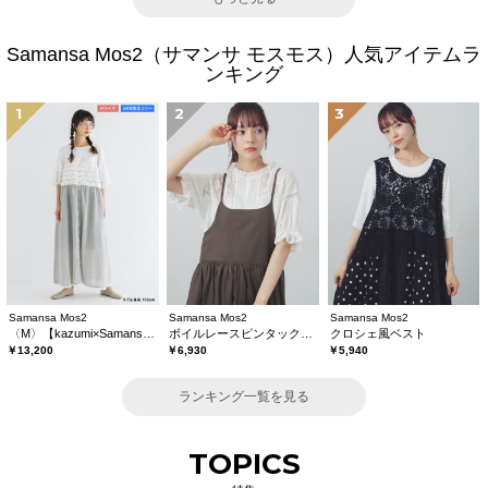
Samansa Mos2（サマンサ モスモス）人気アイテムラ
ンキング
1
2
3
Samansa Mos2
Samansa Mos2
Samansa Mos2
〈M〉【kazumi×Samansa Mos2】キャミワンピース《WEB限定カラーあり》
ボイルレースピンタックブラウス
クロシェ風ベスト
￥13,200
￥6,930
￥5,940
ランキング一覧を見る
TOPICS