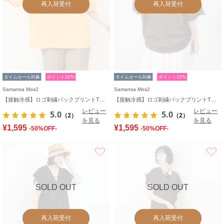
再入荷受付
再入荷受付
タイムセール対象
ポイント10%
タイムセール対象
ポイント10%
Samansa Mos2
Samansa Mos2
【接触冷感】ロゴ刺繍バックプリントTシャツ
【接触冷感】ロゴ刺繍バックプリントTシャツ
レビュー
レビュー
5.0
5.0
（2）
（2）
を見る
を見る
¥1,595
¥1,595
-50%OFF-
-50%OFF-
お気に入り
SOLD OUT
SOLD OUT
再入荷受付
再入荷受付