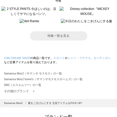
特集
特集一覧を見る
CAN ONLINE SHOP
の商品一覧です。
スカート
や
シャツ・ブラウス
、
カーディガン
など定番アイテムを取り揃えております。
Samansa Mos2（サマンサ モスモス）の一覧
Samansa Mos2 home's（サマンサモスモスホームズ）の一覧
SM2（エスエムツー）の一覧
TSUHARU by Samansa Mos2（ツハルバイサマンサモスモス）の一覧
その他のブランド ＋
sm2rhythm（サマンサモスモス リズム）の一覧
Samansa Mos2 blue（サマンサモスモス ブルー）の一覧
Samansa Mos2
夏をごきげんにする 主役アイテムをPICK UP!
Samansa Mos2 Lagom（サマンサモスモス ラーゴム）の一覧
ehka sopo（エヘカソポ）の一覧
ブランド一覧