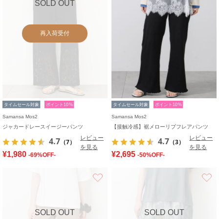
SOLD OUT
再入荷受付
タイムセール対象
ポイント10%
タイムセール対象
ポイント10%
Samansa Mos2
Samansa Mos2
ジャカードレースイージーパンツ
【接触冷感】裾メローリブフレアパンツ
レビュー
レビュー
4.7
4.7
（7）
（3）
を見る
を見る
¥1,980
¥2,695
-69%OFF-
-50%OFF-
お気に入り
SOLD OUT
SOLD OUT