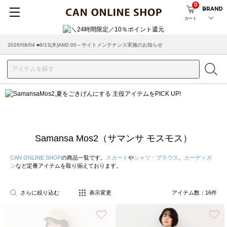
0
BRAND
カート
2026/08/04 ■8/13(木)AM2:00～サイトメンテナンス実施のお知らせ
Samansa Mos2（サマンサ モスモス）
CAN ONLINE SHOP
の商品一覧です。
スカート
や
シャツ・ブラウス
、
カーディガ
ン
など定番アイテムを取り揃えております。
さらに絞り込む
表示変更
アイテム数：
16
件
お気に入り