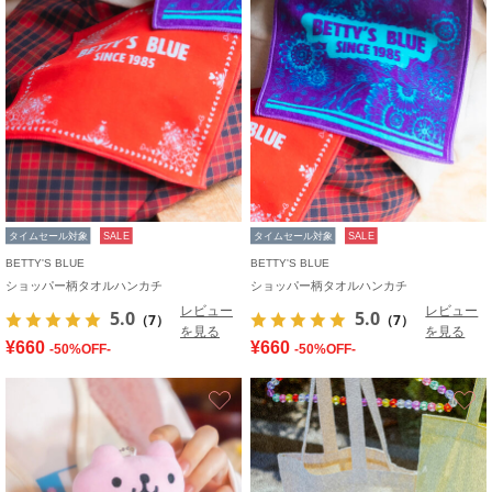
タイムセール対象
SALE
タイムセール対象
SALE
BETTY'S BLUE
BETTY'S BLUE
ショッパー柄タオルハンカチ
ショッパー柄タオルハンカチ
レビュー
レビュー
5.0
5.0
（7）
（7）
を見る
を見る
¥660
¥660
-50%OFF-
-50%OFF-
お気に入り