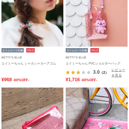
タイムセール対象
SALE
タイムセール対象
SALE
BETTY'S BLUE
BETTY'S BLUE
エイミーちゃん シャカシャカヘアゴム
エイミーちゃん PVCショルダーバッグ
レビュー
3.0
（2）
を見る
¥968
¥1,716
-60%OFF-
-60%OFF-
お気に入り