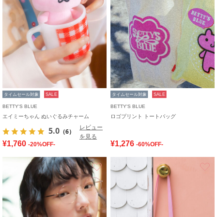
タイムセール対象
SALE
タイムセール対象
SALE
BETTY'S BLUE
BETTY'S BLUE
エイミーちゃん ぬいぐるみチャーム
ロゴプリント トートバッグ
レビュー
5.0
（6）
を見る
¥1,760
¥1,276
-20%OFF-
-60%OFF-
お気に入り