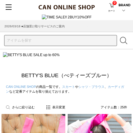
0
BRAND
カート
2026/08/04 ■8/13(木)AM2:00～サイトメンテナンス実施のお知らせ
BETTY'S BLUE（べティーズブルー）
CAN ONLINE SHOP
の商品一覧です。
スカート
や
シャツ・ブラウス
、
カーディガ
ン
など定番アイテムを取り揃えております。
さらに絞り込む
表示変更
アイテム数：
25
件
お気に入り