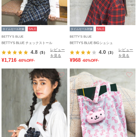
タイムセール対象
SALE
タイムセール対象
SALE
BETTY'S BLUE
BETTY'S BLUE
BETTY’S BLUE チェックストール
BETTY’S BLUE BIGシュシュ
レビュー
レビュー
4.8
4.0
（5）
（3）
を見る
を見る
¥1,716
¥968
-60%OFF-
-60%OFF-
お気に入り