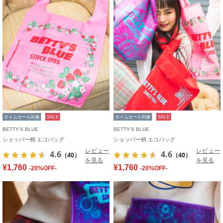
タイムセール対象
SALE
タイムセール対象
SALE
BETTY'S BLUE
BETTY'S BLUE
ショッパー柄 エコバッグ
ショッパー柄 エコバッグ
レビュー
レビュー
4.6
4.6
（40）
（40）
を見る
を見る
¥1,760
¥1,760
-20%OFF-
-20%OFF-
お気に入り