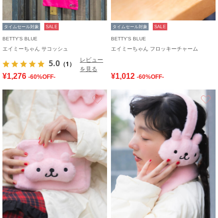
タイムセール対象
SALE
タイムセール対象
SALE
BETTY'S BLUE
BETTY'S BLUE
エイミーちゃん サコッシュ
エイミーちゃん フロッキーチャーム
レビュー
5.0
（1）
を見る
¥1,276
¥1,012
-60%OFF-
-60%OFF-
お気に入り