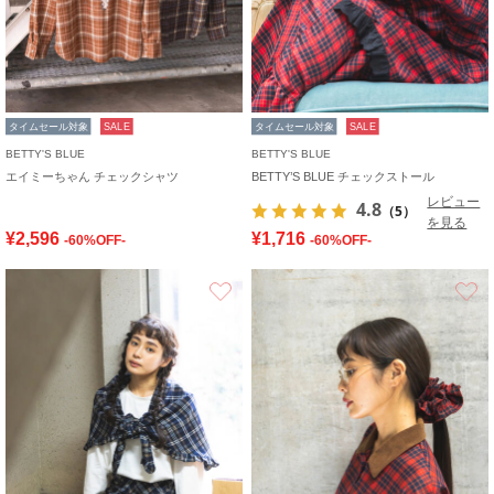
タイムセール対象
SALE
タイムセール対象
SALE
BETTY'S BLUE
BETTY'S BLUE
エイミーちゃん チェックシャツ
BETTY’S BLUE チェックストール
レビュー
4.8
（5）
を見る
¥2,596
¥1,716
-60%OFF-
-60%OFF-
お気に入り