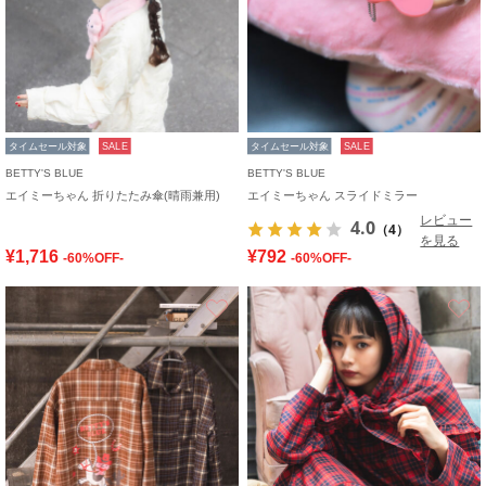
タイムセール対象
SALE
タイムセール対象
SALE
BETTY'S BLUE
BETTY'S BLUE
エイミーちゃん 折りたたみ傘(晴雨兼用)
エイミーちゃん スライドミラー
レビュー
4.0
（4）
を見る
¥1,716
¥792
-60%OFF-
-60%OFF-
お気に入り