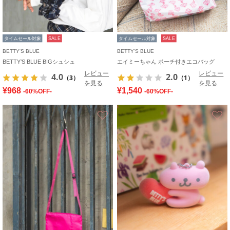
タイムセール対象
SALE
タイムセール対象
SALE
BETTY'S BLUE
BETTY'S BLUE
BETTY’S BLUE BIGシュシュ
エイミーちゃん ポーチ付きエコバッグ
レビュー
レビュー
4.0
2.0
（3）
（1）
を見る
を見る
¥968
¥1,540
-60%OFF-
-60%OFF-
お気に入り