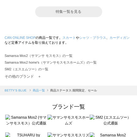
特集一覧を見る
CAN ONLINE SHOP
の商品一覧です。
スカート
や
シャツ・ブラウス
、
カーディガン
など定番アイテムを取り揃えております。
Samansa Mos2（サマンサ モスモス）の一覧
Samansa Mos2 home's（サマンサモスモスホームズ）の一覧
SM2（エスエムツー）の一覧
TSUHARU by Samansa Mos2（ツハルバイサマンサモスモス）の一覧
その他のブランド ＋
sm2rhythm（サマンサモスモス リズム）の一覧
Samansa Mos2 blue（サマンサモスモス ブルー）の一覧
BETTY'S BLUE
商品一覧
商品ステータス:期間限定、セール
Samansa Mos2 Lagom（サマンサモスモス ラーゴム）の一覧
ehka sopo（エヘカソポ）の一覧
ブランド一覧
sō4ū（ソウフォーユー）の一覧
Te chichi（テチチ）の一覧
Te chichi CLASSIC（テチチ クラシック）の一覧
Te chichi TERRASSE（テチチ テラス）の一覧
Lugnoncure（ルノンキュール）の一覧