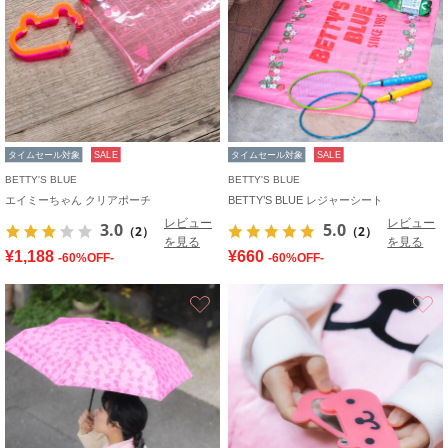
タイムセール対象
SALE
タイムセール対象
SALE
BETTY'S BLUE
BETTY'S BLUE
エイミーちゃん クリアポーチ
BETTY’S BLUE レジャーシート
レビュー
レビュー
3.0
5.0
（2）
（2）
を見る
を見る
¥1,188
¥660
-60%OFF-
-60%OFF-
お気に入り