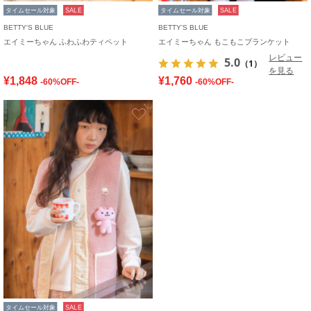
タイムセール対象
SALE
タイムセール対象
SALE
BETTY'S BLUE
BETTY'S BLUE
エイミーちゃん ふわふわティペット
エイミーちゃん もこもこブランケット
レビュー
5.0
（1）
を見る
¥1,848
¥1,760
-60%OFF-
-60%OFF-
お気に入り
タイムセール対象
SALE