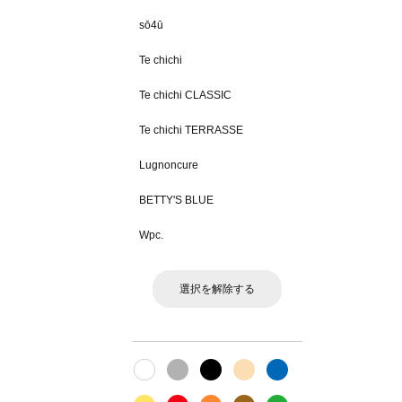
sō4ū
Te chichi
Te chichi CLASSIC
Te chichi TERRASSE
Lugnoncure
BETTY'S BLUE
Wpc.
選択を解除する