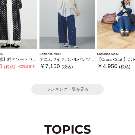
s2
Samansa Mos2
Samansa Mos2
ソートワンピース《限定カラーあり》
デニムワイドバレルパンツ〈WEB限定SS・XLサイズ〉
【Cross×Staff】ボトルポケ付/ハーフムー
0
￥7,150
￥4,950
(税込)
-60%OFF-
(税込)
(税込)
ランキング一覧を見る