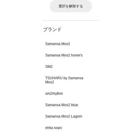
選択を解除する
ブランド
Samansa Mos2
Samansa Mos2 home's
SM2
TSUHARU by Samansa
Mos2
sm2rhythm
Samansa Mos2 blue
Samansa Mos2 Lagom
ehka sopo