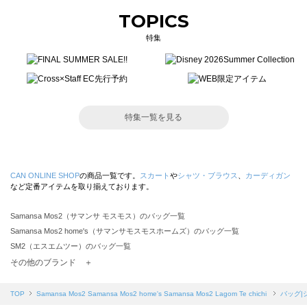
TOPICS
特集
特集一覧を見る
CAN ONLINE SHOP
の商品一覧です。
スカート
や
シャツ・ブラウス
、
カーディガン
など定番アイテムを取り揃えております。
Samansa Mos2（サマンサ モスモス）のバッグ一覧
Samansa Mos2 home's（サマンサモスモスホームズ）のバッグ一覧
SM2（エスエムツー）のバッグ一覧
TSUHARU by Samansa Mos2（ツハルバイサマンサモスモス）のバッグ一覧
その他のブランド ＋
sm2rhythm（サマンサモスモス リズム）のバッグ一覧
Samansa Mos2 blue（サマンサモスモス ブルー）のバッグ一覧
TOP
Samansa Mos2
Samansa Mos2 home's
Samansa Mos2 Lagom
Te chichi
バッグ|
Samansa Mos2 Lagom（サマンサモスモス ラーゴム）のバッグ一覧