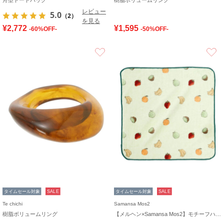
レビュー
5.0
（2）
を見る
¥2,772
¥1,595
-60%OFF-
-50%OFF-
お気に入り
タイムセール対象
SALE
タイムセール対象
SALE
Te chichi
Samansa Mos2
樹脂ボリュームリング
【メルヘン×Samansa Mos2】モチーフハンドタオル