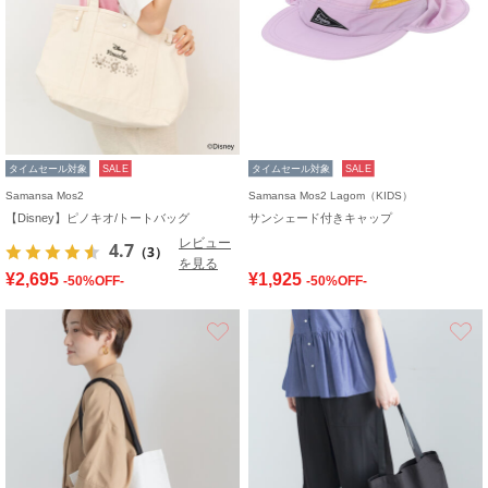
タイムセール対象
SALE
タイムセール対象
SALE
Samansa Mos2
Samansa Mos2 Lagom（KIDS）
【Disney】ピノキオ/トートバッグ
サンシェード付きキャップ
レビュー
4.7
（3）
を見る
¥2,695
¥1,925
-50%OFF-
-50%OFF-
お気に入り