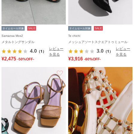
タイムセール対象
SALE
タイムセール対象
SALE
Samansa Mos2
Te chichi
メタルトングサンダル
メッシュアソートスクエアトゥミュール
レビュー
レビュー
4.0
3.0
（1）
（1）
を見る
を見る
¥2,475
¥3,916
-50%OFF-
-60%OFF-
お気に入り