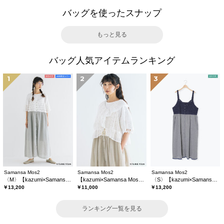
バッグを使ったスナップ
もっと見る
バッグ人気アイテムランキング
1
2
3
Samansa Mos2
Samansa Mos2
Samansa Mos2
〈M〉【kazumi×Samansa Mos2】キャミワンピース《WEB限定カラーあり》
【kazumi×Samansa Mos2】レースフリルブラウス
〈S〉【kazumi×Samansa Mos2】キャミワンピース《WEB限定カラーあり》
￥13,200
￥11,000
￥13,200
ランキング一覧を見る