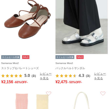
タイムセール対象
SALE
タイムセール対象
SALE
Samansa Mos2
Samansa Mos2
ストラップセパレートシューズ
バックルベルトサンダル
レビュー
レビュー
5.0
4.3
（3）
（3）
を見る
を見る
¥2,156
¥2,475
-60%OFF-
-50%OFF-
お気に入り