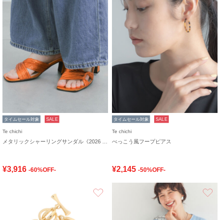
タイムセール対象
SALE
タイムセール対象
SALE
Te chichi
Te chichi
メタリックシャーリングサンダル《2026 SUMMER LOOK item》
べっこう風フープピアス
¥3,916
¥2,145
-60%OFF-
-50%OFF-
お気に入り