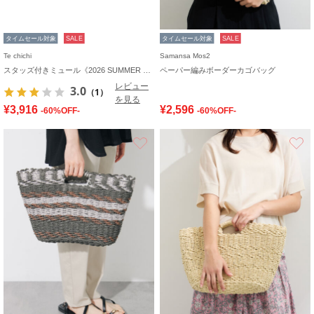
タイムセール対象
SALE
タイムセール対象
SALE
Te chichi
Samansa Mos2
スタッズ付きミュール《2026 SUMMER LOOK item》
ペーパー編みボーダーカゴバッグ
レビュー
3.0
（1）
を見る
¥3,916
¥2,596
-60%OFF-
-60%OFF-
お気に入り