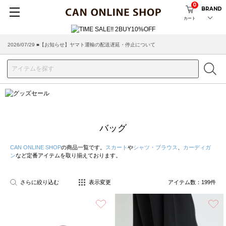
0
BRAND
カート
2026/07/29 ■【お知らせ】ヤマト運輸の配送遅延・停止について
バッグ
CAN ONLINE SHOP
の商品一覧です。
スカート
や
シャツ・ブラウス
、
カーディガ
ン
など定番アイテムを取り揃えております。
さらに絞り込む
表示変更
アイテム数：
199
件
お気に入り