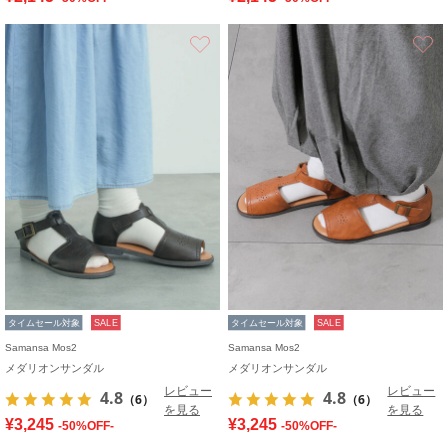
お気に入り
タイムセール対象
SALE
タイムセール対象
SALE
Samansa Mos2
Samansa Mos2
メダリオンサンダル
メダリオンサンダル
レビュー
レビュー
4.8
4.8
（6）
（6）
を見る
を見る
¥3,245
¥3,245
-50%OFF-
-50%OFF-