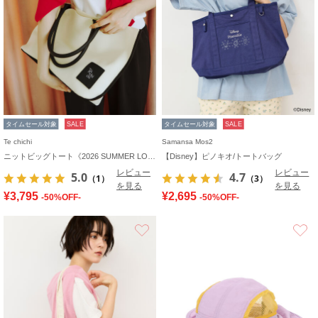
タイムセール対象
SALE
タイムセール対象
SALE
Te chichi
Samansa Mos2
ニットビッグトート《2026 SUMMER LOOK item》
【Disney】ピノキオ/トートバッグ
レビュー
レビュー
5.0
4.7
（1）
（3）
を見る
を見る
¥3,795
¥2,695
-50%OFF-
-50%OFF-
お気に入り