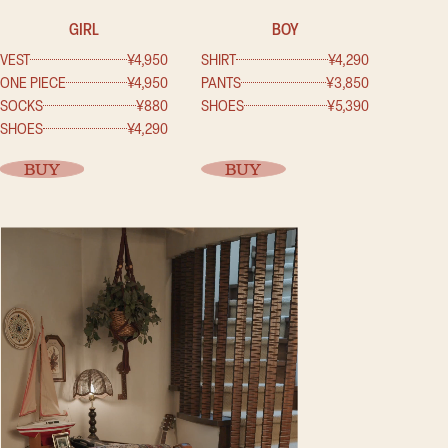
GIRL
BOY
VEST
¥4,950
SHIRT
¥4,290
ONE PIECE
¥4,950
PANTS
¥3,850
SOCKS
¥880
SHOES
¥5,390
SHOES
¥4,290
BUY
BUY