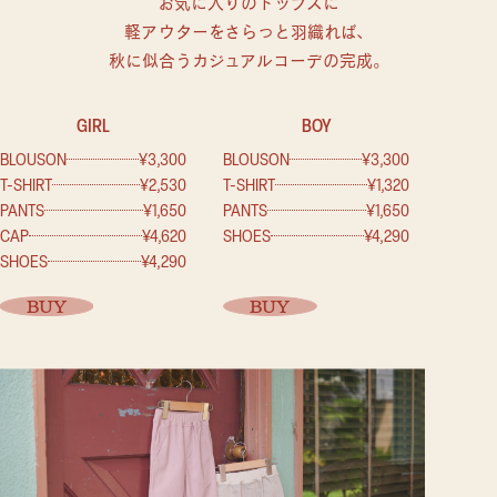
お気に入りのトップスに
軽アウターをさらっと羽織れば、
秋に似合うカジュアルコーデの完成。
GIRL
BOY
BLOUSON
¥3,300
BLOUSON
¥3,300
T-SHIRT
¥2,530
T-SHIRT
¥1,320
PANTS
¥1,650
PANTS
¥1,650
CAP
¥4,620
SHOES
¥4,290
SHOES
¥4,290
BUY
BUY