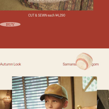
CUT & SEWN each ¥4,290
BUY
Autumn Look
Samansa Mos2 Lagom