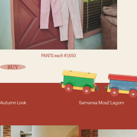
PANTS each ¥1,650
BUY
Autumn Look
Samansa Mos2 Lagom