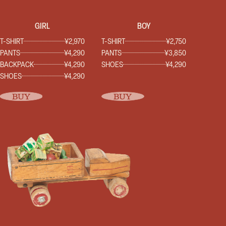
GIRL
BOY
T-SHIRT
¥2,970
T-SHIRT
¥2,750
PANTS
¥4,290
PANTS
¥3,850
BACKPACK
¥4,290
SHOES
¥4,290
SHOES
¥4,290
BUY
BUY