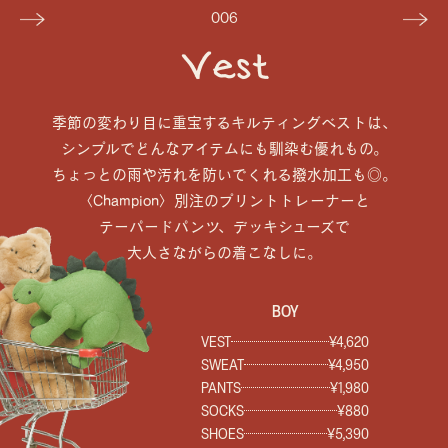
006
Vest
季節の変わり目に重宝するキルティングベストは、
シンプルでどんなアイテムにも馴染む優れもの。
ちょっとの雨や汚れを防いでくれる撥水加工も◎。
〈Champion〉別注のプリントトレーナーと
テーパードパンツ、デッキシューズで
大人さながらの着こなしに。
BOY
VEST
¥4,620
SWEAT
¥4,950
PANTS
¥1,980
SOCKS
¥880
SHOES
¥5,390