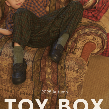
2025 Autumn
T
O
Y
B
O
X