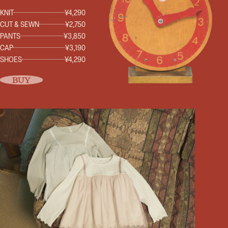
KNIT
¥4,290
CUT & SEWN
¥2,750
PANTS
¥3,850
CAP
¥3,190
SHOES
¥4,290
BUY