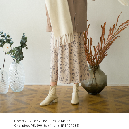
Coat:¥9,790(tax incl.)_№1304576
One-piece:¥8,690(tax incl.)_№1107085