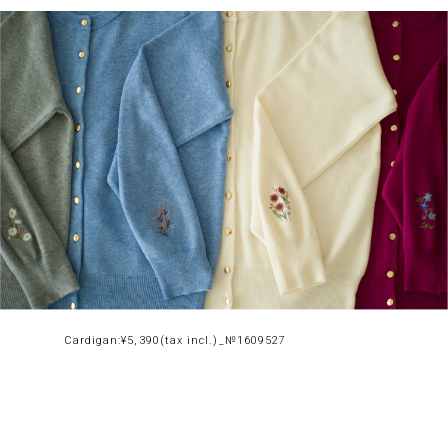
Cardigan:¥5,390(tax incl.)_№1609527