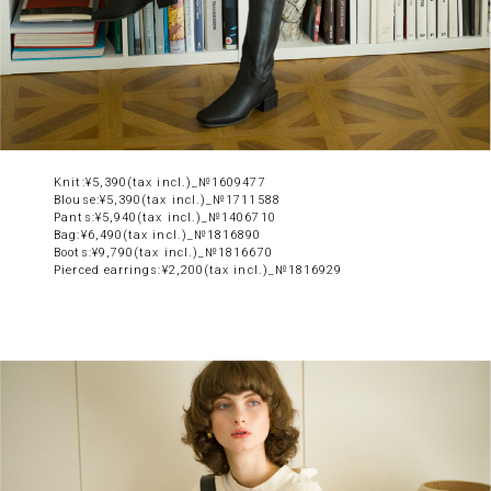
Knit:¥5,390(tax incl.)_№1609477
Blouse:¥5,390(tax incl.)_№1711588
Pants:¥5,940(tax incl.)_№1406710
Bag:¥6,490(tax incl.)_№1816890
Boots:¥9,790(tax incl.)_№1816670
Pierced earrings:¥2,200(tax incl.)_№1816929