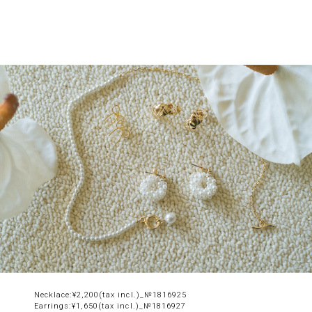
Necklace:¥2,200(tax incl.)_№1816925
Earrings:¥1,650(tax incl.)_№1816927