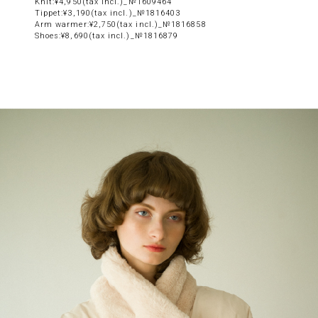
Knit:¥4,950(tax incl.)_№1609464
Tippet:¥3,190(tax incl.)_№1816403
Arm warmer:¥2,750(tax incl.)_№1816858
Shoes:¥8,690(tax incl.)_№1816879