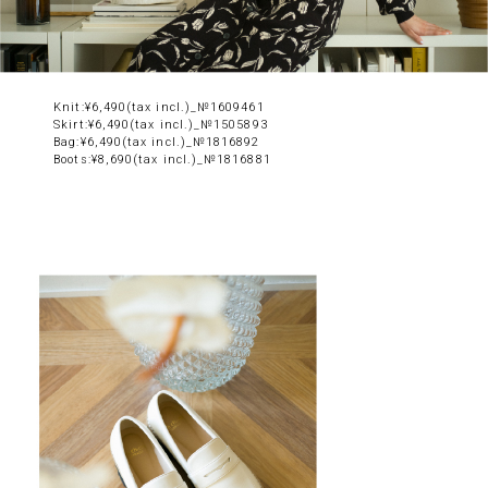
Knit:¥6,490(tax incl.)_№1609461
Skirt:¥6,490(tax incl.)_№1505893
Bag:¥6,490(tax incl.)_№1816892
Boots:¥8,690(tax incl.)_№1816881