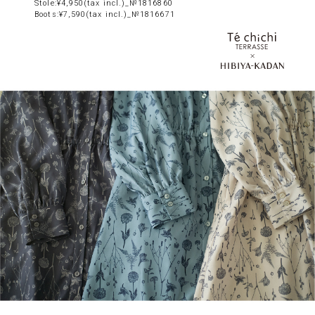
Stole:¥4,950(tax incl.)_№1816860
Boots:¥7,590(tax incl.)_№1816671