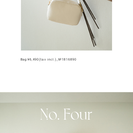
Bag:¥6,490(tax incl.)_№1816890