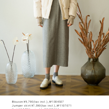
Blouson:¥9,790(tax incl.)_№1304507
Jumper skirt:¥7,590(tax incl.)_№1107071