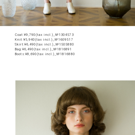
Coat:¥9,790(tax incl.)_№1304573
Knit:¥5,940(tax incl.)_№1609517
Skirt:¥6,490(tax incl.)_№1505880
Bag:¥6,490(tax incl.)_№1816891
Boots:¥8,690(tax incl.)_№1816880