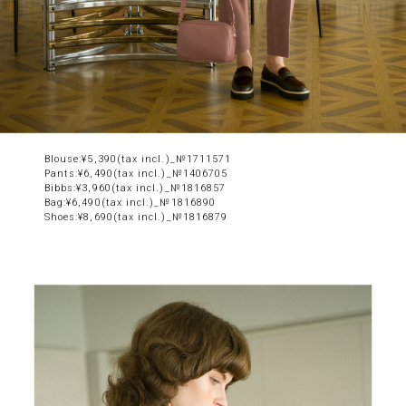
Blouse:¥5,390(tax incl.)_№1711571
Pants:¥6,490(tax incl.)_№1406705
Bibbs:¥3,960(tax incl.)_№1816857
Bag:¥6,490(tax incl.)_№1816890
Shoes:¥8,690(tax incl.)_№1816879