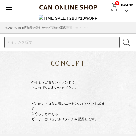
0
BRAND
カート
2026/07/29 ■【お知らせ】ヤマト運輸の配送遅延・停止について
2026/03/18 ■店舗受け取りサービスのご案内
CONCEPT
今ちょうど着たいトレンドに
ちょっぴりかわいいをプラス。
どこかレトロな古着のエッセンスをひとさじ加え
て
自分らしさのある
ガーリーカジュアルスタイルを提案します。