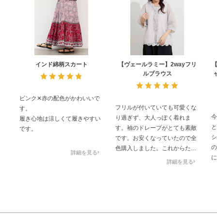
インド綿柄スカート
【ヴェールラミー】2wayフリ
【
ルブラウス
ピンク✕赤の配色がかわいいで
フリルが付いていても可愛くな
す。
今
り過ぎず、大人っぽく着れま
履き心地は涼しくて履きやすい
と
す。袖のドレープがとても素敵
です。
シ
です。お安くなっていたので全
の
色購入しました。これからたく
詳細を見る
に
さん着たいと思います。
詳細を見る
店
と
し