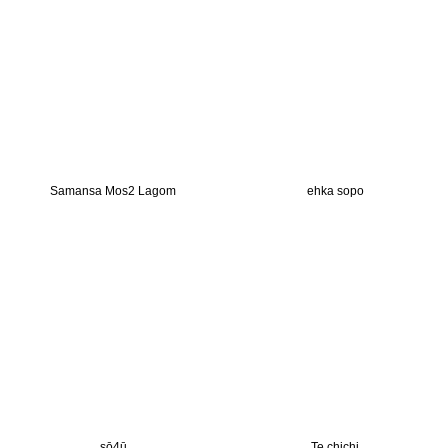
Samansa Mos2 Lagom
ehka sopo
sō4ū
Te chichi