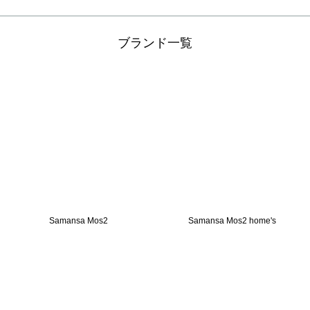
S
が
も
ブランド一覧
1
紐
と
洗
の
た
や
ト
工
カ
着
Samansa Mos2
Samansa Mos2 home's
キ
回
ッ
大