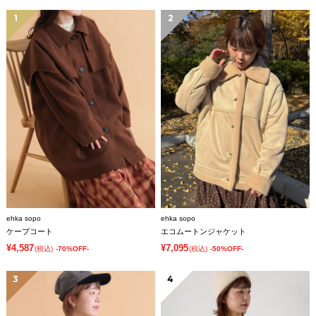
1
2
ehka sopo
ehka sopo
ケープコート
エコムートンジャケット
¥4,587
¥7,095
(税込)
-70%OFF-
(税込)
-50%OFF-
3
4