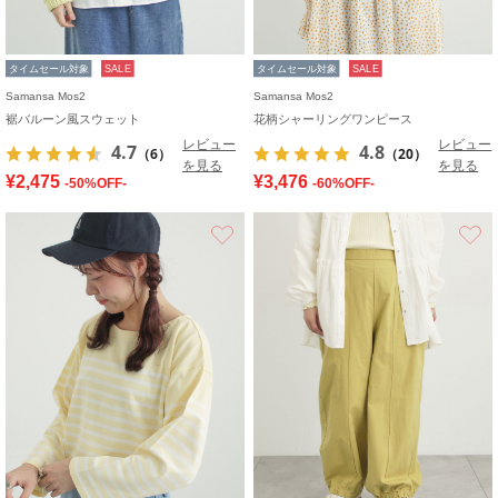
タイムセール対象
SALE
タイムセール対象
SALE
Samansa Mos2
Samansa Mos2
裾バルーン風スウェット
花柄シャーリングワンピース
レビュー
レビュー
4.7
4.8
（6）
（20）
を見る
を見る
¥2,475
¥3,476
-50%OFF-
-60%OFF-
お気に入り