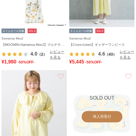
タイムセール対象
SALE
タイムセール対象
SALE
Samansa Mos2
Samansa Mos2
【MOOMIN×Samansa Mos2】マルチサコッシュ
【Cross×Linen】ギャザーワンピース
レビュー
レビュー
4.0
4.6
（2）
（43）
を見る
を見る
¥1,980
¥5,445
-50%OFF-
-50%OFF-
お気に入り
SOLD OUT
再入荷受付