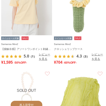
タイムセール対象
SALE
タイムセール対象
SALE
Samansa Mos2
Samansa Mos2
【接触冷感】アソートワンポイント刺繍Tシャツ
クロッシェリップケース
レビュー
レビュー
5.0
4.3
（1）
（3）
を見る
を見る
¥1,595
¥704
-50%OFF-
-60%OFF-
お気に入り
SOLD OUT
再入荷受付