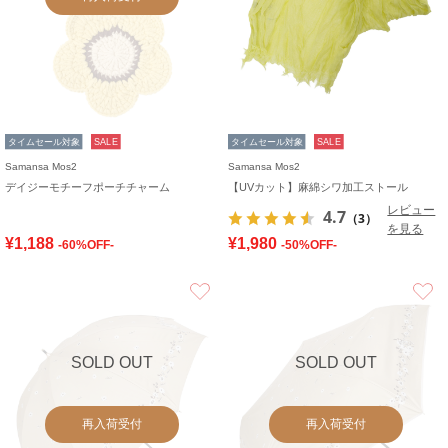
タイムセール対象
SALE
タイムセール対象
SALE
Samansa Mos2
Samansa Mos2
デイジーモチーフポーチチャーム
【UVカット】麻綿シワ加工ストール
レビュー
4.7
（3）
を見る
¥1,188
¥1,980
-60%OFF-
-50%OFF-
お気に入り
SOLD OUT
SOLD OUT
再入荷受付
再入荷受付