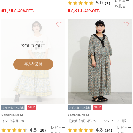
レビュー
5.0
（1）
を見る
¥1,782
¥2,310
-40%OFF-
-40%OFF-
お気に入り
SOLD OUT
再入荷受付
タイムセール対象
SALE
タイムセール対象
SALE
Samansa Mos2
Samansa Mos2
インド綿柄スカート
【接触冷感】柄アソートワンピース《限定カラーあり》
レビュー
レビュー
4.5
4.8
（20）
（34）