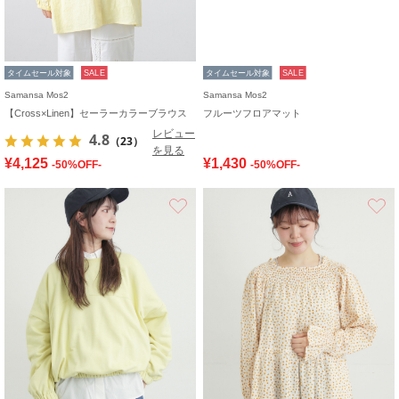
タイムセール対象
SALE
タイムセール対象
SALE
Samansa Mos2
Samansa Mos2
【Cross×Linen】セーラーカラーブラウス
フルーツフロアマット
レビュー
4.8
（23）
を見る
¥4,125
¥1,430
-50%OFF-
-50%OFF-
お気に入り