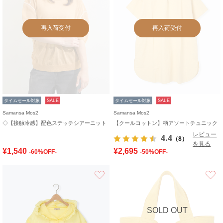
再入荷受付
再入荷受付
タイムセール対象
SALE
タイムセール対象
SALE
Samansa Mos2
Samansa Mos2
◇【接触冷感】配色ステッチシアーニット
【クールコットン】柄アソートチュニック
レビュー
4.4
（8）
を見る
¥1,540
¥2,695
-60%OFF-
-50%OFF-
お気に入り
SOLD OUT