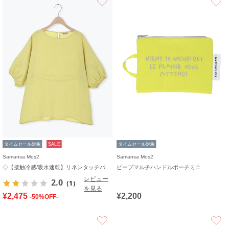
タイムセール対象
SALE
タイムセール対象
Samansa Mos2
Samansa Mos2
◇【接触冷感/吸水速乾】リネンタッチバルーン袖ブラウス
ピープマルチハンドルポーチミニ
レビュー
2.0
（1）
を見る
¥2,475
¥2,200
-50%OFF-
お気に入り