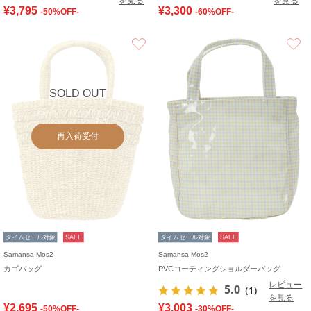
を見る
を見る
¥3,795
¥3,300
-50%OFF-
-60%OFF-
お気に入り
SOLD OUT
再入荷受付
タイムセール対象
SALE
タイムセール対象
SALE
Samansa Mos2
Samansa Mos2
カゴバッグ
PVCコーティングショルダーバッグ
レビュー
5.0
（1）
を見る
¥2,695
¥3,003
-50%OFF-
-30%OFF-