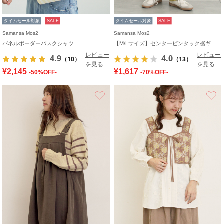
タイムセール対象
SALE
タイムセール対象
SALE
Samansa Mos2
Samansa Mos2
パネルボーダーバスクシャツ
【M/Lサイズ】センターピンタック裾ギャザーパンツ
レビュー
レビュー
4.9
4.0
（10）
（13）
を見る
を見る
¥2,145
¥1,617
-50%OFF-
-70%OFF-
お気に入り