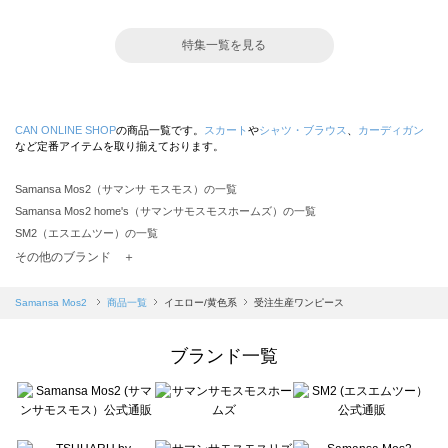
特集一覧を見る
CAN ONLINE SHOP
の商品一覧です。
スカート
や
シャツ・ブラウス
、
カーディガン
など定番アイテムを取り揃えております。
Samansa Mos2（サマンサ モスモス）の一覧
Samansa Mos2 home's（サマンサモスモスホームズ）の一覧
SM2（エスエムツー）の一覧
TSUHARU by Samansa Mos2（ツハルバイサマンサモスモス）の一覧
その他のブランド ＋
sm2rhythm（サマンサモスモス リズム）の一覧
Samansa Mos2 blue（サマンサモスモス ブルー）の一覧
Samansa Mos2
商品一覧
イエロー/黄色系
受注生産ワンピース
Samansa Mos2 Lagom（サマンサモスモス ラーゴム）の一覧
ehka sopo（エヘカソポ）の一覧
ブランド一覧
sō4ū（ソウフォーユー）の一覧
Te chichi（テチチ）の一覧
Te chichi CLASSIC（テチチ クラシック）の一覧
Te chichi TERRASSE（テチチ テラス）の一覧