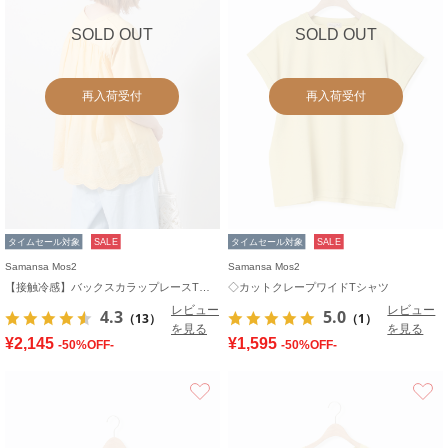
SOLD OUT
SOLD OUT
再入荷受付
再入荷受付
タイムセール対象
SALE
タイムセール対象
SALE
Samansa Mos2
Samansa Mos2
【接触冷感】バックスカラップレースTシャツ
◇カットクレープワイドTシャツ
レビュー
レビュー
4.3
5.0
（13）
（1）
を見る
を見る
¥2,145
¥1,595
-50%OFF-
-50%OFF-
お気に入り