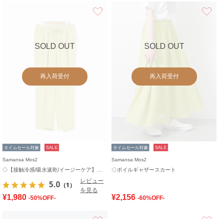
お気に入り
SOLD OUT
SOLD OUT
再入荷受付
再入荷受付
タイムセール対象
SALE
タイムセール対象
SALE
Samansa Mos2
Samansa Mos2
◇【接触冷感/吸水速乾/イージーケア】イージーパンツ
◇ボイルギャザースカート
レビュー
5.0
（1）
を見る
¥1,980
¥2,156
-50%OFF-
-60%OFF-
お気に入り