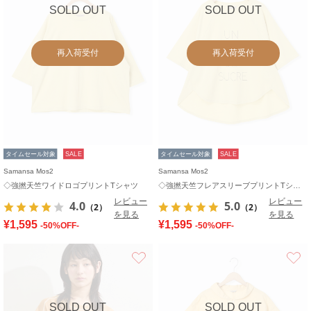
SOLD OUT
SOLD OUT
再入荷受付
再入荷受付
タイムセール対象
SALE
タイムセール対象
SALE
Samansa Mos2
Samansa Mos2
◇強撚天竺ワイドロゴプリントTシャツ
◇強撚天竺フレアスリーブプリントTシャツ
レビュー
レビュー
4.0
5.0
（2）
（2）
を見る
を見る
¥1,595
¥1,595
-50%OFF-
-50%OFF-
お気に入り
SOLD OUT
SOLD OUT