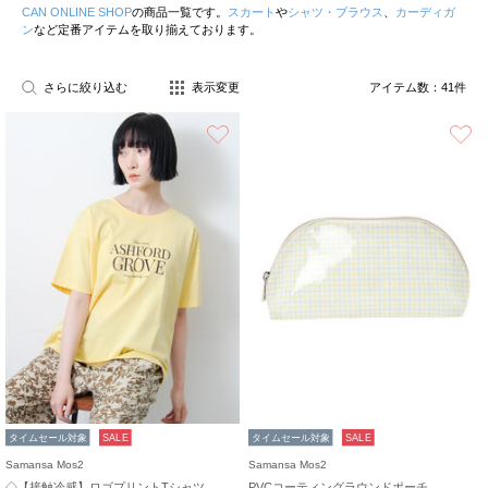
CAN ONLINE SHOP
の商品一覧です。
スカート
や
シャツ・ブラウス
、
カーディガ
ン
など定番アイテムを取り揃えております。
さらに絞り込む
表示変更
アイテム数：
41
件
お気に入り
タイムセール対象
SALE
タイムセール対象
SALE
Samansa Mos2
Samansa Mos2
◇【接触冷感】ロゴプリントTシャツ
PVCコーティングラウンドポーチ