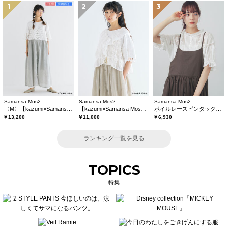
1
2
3
Samansa Mos2
Samansa Mos2
Samansa Mos2
〈M〉【kazumi×Samansa Mos2】キャミワンピース《WEB限定カラーあり》
【kazumi×Samansa Mos2】レースフリルブラウス
ボイルレースピンタックブラウス
￥13,200
￥11,000
￥6,930
ランキング一覧を見る
TOPICS
特集