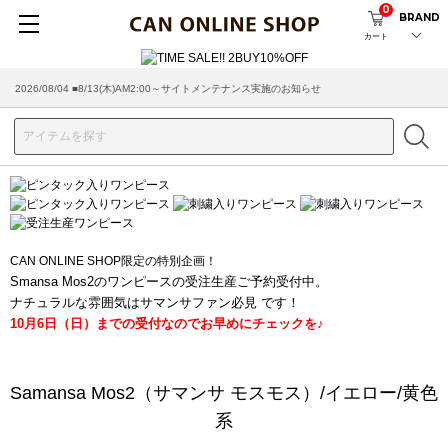
0
BRAND
カート
2026/08/04 ■8/13(木)AM2:00～サイトメンテナンス実施のお知らせ
2026/07/29 ■【お知らせ】ヤマト運輸の配送遅延・停止について
CAN ONLINE SHOP限定の特別企画！
Smansa Mos2のワンピースの受注生産ご予約受付中。
ナチュラルな雰囲気はサマンサファン必見 です！
10月6日（日）までの受付なのでお早めにチェックを♪
Samansa Mos2（サマンサ モスモス）/イエロー/黄色
系