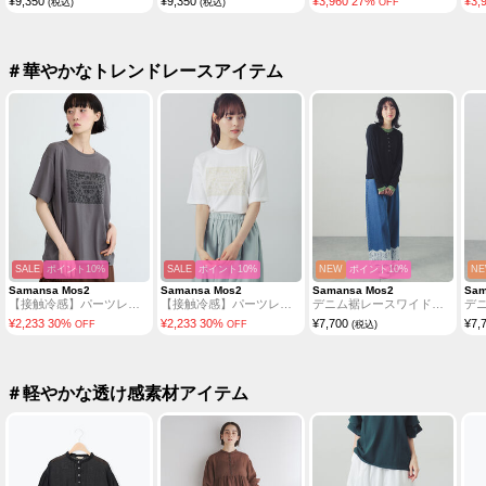
¥
9,350
¥
9,350
¥
3,960
27
%
¥
3,
(税込)
(税込)
OFF
＃華やかなトレンドレースアイテム
SALE
ポイント10%
SALE
ポイント10%
NEW
ポイント10%
N
Samansa Mos2
Samansa Mos2
Samansa Mos2
Sam
【接触冷感】パーツレース風プリントTシャツ
【接触冷感】パーツレース風プリントTシャツ
デニム裾レースワイドパンツ
¥
2,233
30
%
¥
2,233
30
%
¥
7,700
¥
7,
OFF
OFF
(税込)
＃軽やかな透け感素材アイテム