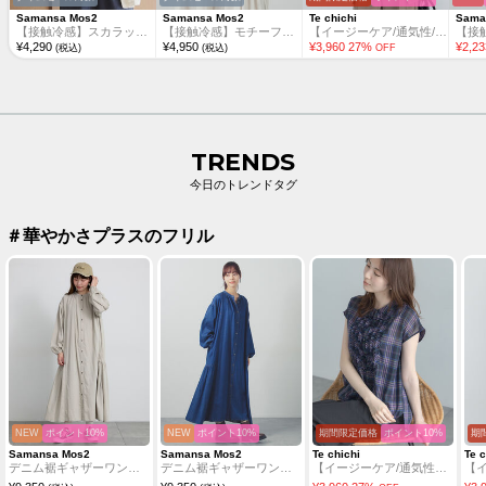
Samansa Mos2
Samansa Mos2
Te chichi
Sama
【接触冷感】スカラップレース切替カットソー
【接触冷感】モチーフ編みコンビカットソー
【イージーケア/通気性/マシンウォッシャブル】チェックドロストシャツ
¥
4,290
¥
4,950
¥
3,960
27
%
¥
2,23
(税込)
(税込)
OFF
TRENDS
今日のトレンドタグ
＃華やかさプラスのフリル
NEW
ポイント10%
NEW
ポイント10%
期間限定価格
ポイント10%
期
Samansa Mos2
Samansa Mos2
Te chichi
Te c
デニム裾ギャザーワンピース
デニム裾ギャザーワンピース
【イージーケア/通気性】チェックフリルフレンチスリーブブラウス