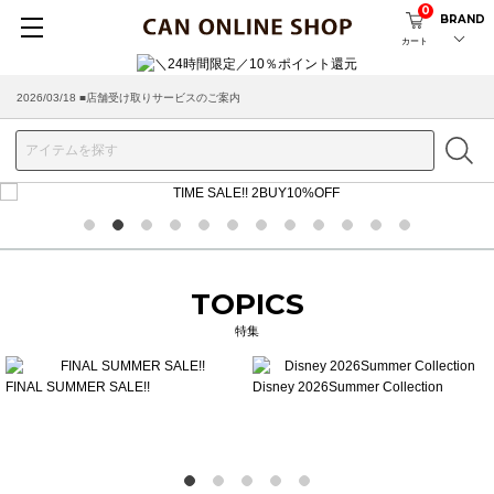
0
BRAND
カート
2026/03/18 ■店舗受け取りサービスのご案内
1
2
3
4
5
6
7
8
9
10
11
12
TOPICS
特集
FINAL SUMMER SALE!!
Disney 2026Summer Collection
1
2
3
4
5