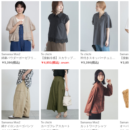
Samansa Mos2
Te chichi
Te chichi
Samans
綿麻パウダーガーゼフリルベスト
【接触冷感】スカラップレース刺繍フレンチシャツ
衿付きスキッパーチュニックプルオーバー
￥
5,390
(税込)
￥
4,851
(税込)
￥
5,390
(税込)
￥
3,85
-
30
%OFF-
Samansa Mos2
Te chichi
Samansa Mos2
Samans
綿ナイロンカーゴパンツ
カーゴフレアスカート
カットワークシャツ