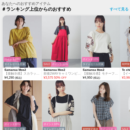
あなたへのおすすめアイテム
＃ランキング上位からのおすすめ
すべて見る
ポイント10%
ポイント10%
タイムセール対象
SALE
ポイント10%
タイムセール対象
期間限
Samansa Mos2
Samansa Mos2
Samansa Mos2
Te ch
【接触冷感】スカラップレース切替カットソー
前後2WAYキャミワンピース
【接触冷感】モチーフ編みコンビカットソー
¥
4,290
¥
3,575
50
%
¥
4,950
¥
3,96
(税込)
OFF
(税込)
ポイント10%
ポイント10%
タイムセール対象
タイムセール対象
期間限定価格
ポイント10%
SALE