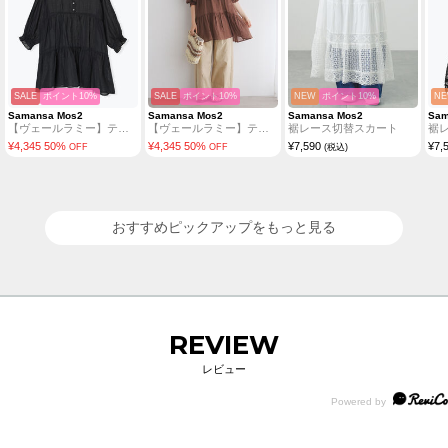
SALE
ポイント10%
SALE
ポイント10%
NEW
ポイント10%
N
Samansa Mos2
Samansa Mos2
Samansa Mos2
Sam
【ヴェールラミー】ティアードチュニック
【ヴェールラミー】ティアードチュニック
裾レース切替スカート
裾
¥
4,345
50
%
¥
4,345
50
%
¥
7,590
¥
7,
OFF
OFF
(税込)
おすすめピックアップをもっと見る
REVIEW
レビュー