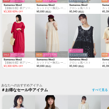
SALE
ポイント10%
NEW
ポイント10%
タイムセール対象
NEW
Samansa Mos2
Samansa Mos2
Samansa Mos2
Sama
【接触冷感】柄アソートワンピース《限定カラーあり》
カットドビー胸元レースワンピース
クロシェ風ベスト
¥
3,300
60
%
¥
8,690
¥
5,940
¥
5,39
OFF
(税込)
(税込)
ポイント10%
SALE
ポイント10%
NEW
ポイント10%
タイムセール対象
NEW
Samansa Mos2
Samansa Mos2
Samansa Mos2
Sama
【接触冷感】柄アソートワンピース《限定カラーあり》
カットドビー胸元レースワンピース
クロシェ風ベスト
¥
3,300
60
%
¥
8,690
¥
5,940
¥
5,39
OFF
(税込)
(税込)
あなたへのおすすめアイテム
＃お得なセール中アイテム
すべて見る