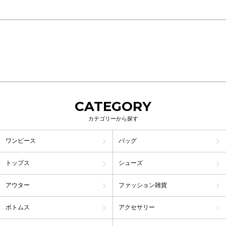
広がりすぎてスタイルが悪く見
です。
え、デザインが気にいっていて
普段SMLの3サイズ展開の時はL
も断念することもありました。
サイズなのですが、試着したら
あと、合わせて丈もSサイズと
Lでは少し緩く感じたのでMサイ
いえど、150cmあるかないかの
ズを購入しました。
私にはかなり長く床に引きずる
パッと見シンプルですがその分
と思い、買わなかったこともあ
ワンピやスカートの可愛い系に
ります。
もカジュアル系にも合うし、暗
しかし、これは丈もちょうどよ
くも明るくもない絶妙な色なの
く、なによりタイトルにもある
CATEGORY
で使いやすいです。
ように、ウエストが絞れること
秋口まで思う存分使いまくりま
カテゴリーから探す
でメリハリがでてスタイルアッ
す。
プに繋がり、かなり満足してい
ワンピース
バッグ
ます！
同じようなウエストが絞れるワ
トップス
シューズ
ンピースで、秋色ボルドー系や
春らしいミントグリーンカラー
アウター
ファッション雑貨
など、今後様々な展開があると
嬉しいです。
追加でレッドも買おうか迷うく
ボトムス
アクセサリー
らい、かなり良かったです！