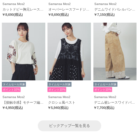
Samansa Mos2
Samansa Mos2
Samansa Mos2
カットドビー胸元レースワンピース
オーバーレースフードジャケット
デニムワイドバレルパンツ〈WEB限定SS・XLサイズ〉
￥8,690
(税込)
￥8,690
(税込)
￥7,150
(税込)
タイムセール対象
タイムセール対象
タイムセール対象
ポイント10%
ポイント10%
ポイント10%
Samansa Mos2
Samansa Mos2
Samansa Mos2
【接触冷感】モチーフ編みコンビカットソー
クロシェ風ベスト
デニム裾レースワイドパンツ
￥4,950
(税込)
￥5,940
(税込)
￥7,700
(税込)
ピックアップ一覧を見る