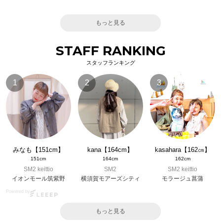
もっと見る
STAFF RANKING
スタッフランキング
1
2
3
みなも【151cm】
kana【164cm】
kasahara【162㎝】
151cm
164cm
162cm
SM2 keittio
SM2
SM2 keittio
イオンモール筑紫野
横須賀モアーズシティ
モラージュ菖蒲
Powered by
もっと見る