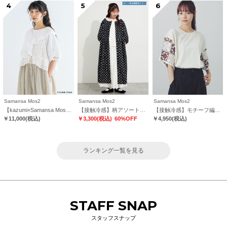
4
5
6
Samansa Mos2
Samansa Mos2
Samansa Mos2
【kazumi×Samansa Mos2】レースフリルブラウス
【接触冷感】柄アソートワンピース《限定カラーあり》
【接触冷感】モチーフ編みコンビカットソー
￥11,000
(税込)
￥3,300
(税込)
60%OFF
￥4,950
(税込)
ランキング一覧を見る
STAFF SNAP
スタッフスナップ