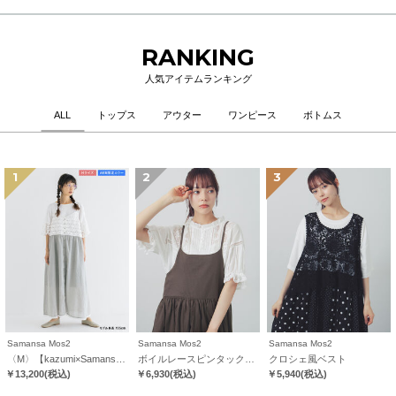
RANKING
人気アイテムランキング
ALL
トップス
アウター
ワンピース
ボトムス
1
2
3
Samansa Mos2
Samansa Mos2
Samansa Mos2
〈M〉【kazumi×Samansa Mos2】キャミワンピース《WEB限定カラーあり》
ボイルレースピンタックブラウス
クロシェ風ベスト
￥13,200
(税込)
￥6,930
(税込)
￥5,940
(税込)