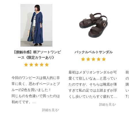
【接触冷感】柄アソートワンピ
バックルベルトサンダル
ース《限定カラーあり》
最初はメダリオンサンダルが可
前
今回のワンピースは個人的に非
愛くて欲しいなぁ…と思ってい
の
常に良く、思わずベージュとブ
たのですが、そちらは靴底が薄
購
ルーの2色を買いました！
すぎて私の足では土踏まずが浮
い
同じものを色違いで買ったのは
くし歩いていたらすぐ疲れてし
T
初めてです。
まいそう…と泣く泣く諦めまし
す
詳細を見る
それくらい良かったです！
た。
す
詳細を見る
サマンサモスモスの洋服は横が
一方このサンダルは、靴底がペ
軽
かなりダボッとしていて、それ
ラっと薄すぎずかといって厚底
思
がいい場合もありますが私には
でもないのでとても履きやすい