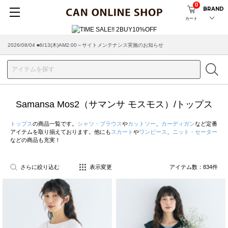
0
BRAND
カート
2026/07/29 ■【お知らせ】ヤマト運輸の配送遅延・停止について
Samansa Mos2（サマンサ モスモス）/トップス
トップス
の商品一覧です。
シャツ・ブラウス
や
カットソー
、
カーディガン
など定番
アイテムを取り揃えております。他にも
スカート
や
ワンピース
、
ニット・セーター
などの商品も充実！
さらに絞り込む
表示変更
アイテム数：
834
件