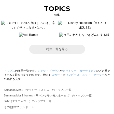
TOPICS
特集
特集一覧を見る
トップス
の商品一覧です。
シャツ・ブラウス
や
カットソー
、
カーディガン
など定番ア
イテムを取り揃えております。他にも
スカート
や
ワンピース
、
ニット・セーター
など
の商品も充実！
Samansa Mos2（サマンサ モスモス）のトップス一覧
Samansa Mos2 home's（サマンサモスモスホームズ）のトップス一覧
SM2（エスエムツー）のトップス一覧
TSUHARU by Samansa Mos2（ツハルバイサマンサモスモス）のトップス一覧
その他のブランド ＋
sm2rhythm（サマンサモスモス リズム）のトップス一覧