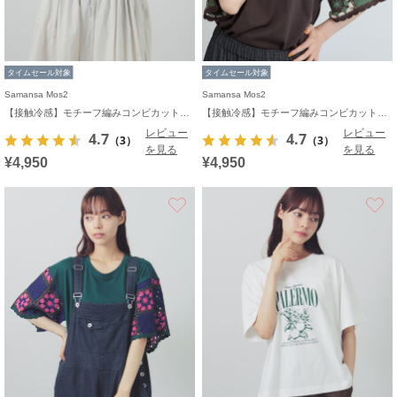
タイムセール対象
タイムセール対象
Samansa Mos2
Samansa Mos2
【接触冷感】モチーフ編みコンビカットソー
【接触冷感】モチーフ編みコンビカットソー
レビュー
レビュー
4.7
4.7
（3）
（3）
を見る
を見る
¥4,950
¥4,950
お気に入り