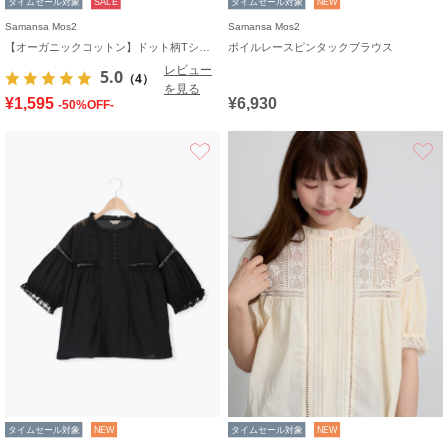
タイムセール対象
SALE
タイムセール対象
NEW
Samansa Mos2
Samansa Mos2
【オーガニックコットン】ドット柄Tシャツ
ボイルレースピンタックブラウス
レビュー
5.0
（4）
を見る
¥1,595
¥6,930
-50%OFF-
お気に入り
タイムセール対象
NEW
タイムセール対象
NEW