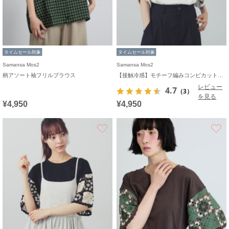
タイムセール対象
タイムセール対象
Samansa Mos2
Samansa Mos2
柄アソート袖フリルブラウス
【接触冷感】モチーフ編みコンビカットソー
レビュー
4.7
（3）
を見る
¥4,950
¥4,950
お気に入り