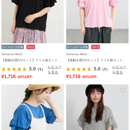
タイムセール対象
SALE
タイムセール対象
SALE
Samansa Mos2
Samansa Mos2
【接触冷感/UVカット】フリル袖カットソー
【接触冷感/UVカット】フリル袖カットソー
レビュー
レビュー
5.0
5.0
（1）
（1）
を見る
を見る
¥1,716
¥1,716
-60%OFF-
-60%OFF-
お気に入り