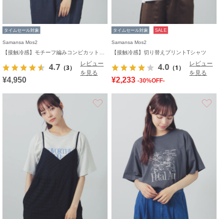
タイムセール対象
タイムセール対象
SALE
Samansa Mos2
Samansa Mos2
【接触冷感】モチーフ編みコンビカットソー
【接触冷感】切り替えプリントTシャツ
レビュー
レビュー
4.7
4.0
（3）
（1）
を見る
を見る
¥4,950
¥2,233
-30%OFF-
お気に入り