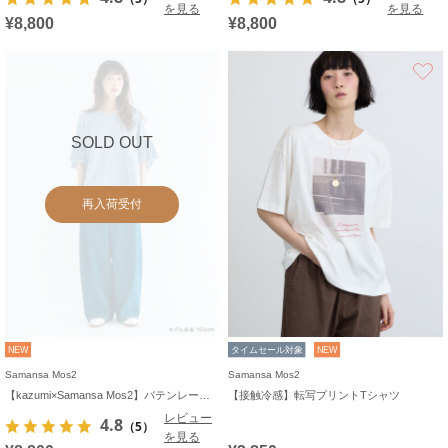
を見る
を見る
¥8,800
¥8,800
SOLD OUT
再入荷受付
NEW
タイムセール対象
NEW
Samansa Mos2
Samansa Mos2
【kazumi×Samansa Mos2】バテンレースカットソー《WEB限定カラーあり》
【接触冷感】転写プリントTシャツ
レビュー
4.8
（5）
を見る