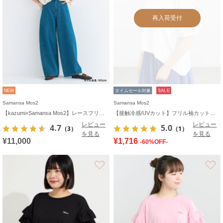
再入荷受付
NEW
タイムセール対象
SALE
Samansa Mos2
Samansa Mos2
【kazumi×Samansa Mos2】レースフリルブラウス
【接触冷感/UVカット】フリル袖カットソー
レビュー
レビュー
4.7
5.0
（3）
（1）
を見る
を見る
¥11,000
¥1,716
-60%OFF-
お気に入り