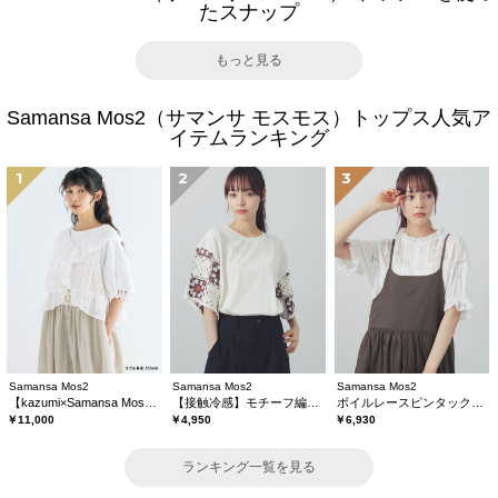
たスナップ
もっと見る
Samansa Mos2（サマンサ モスモス）トップス人気ア
イテムランキング
1
2
3
Samansa Mos2
Samansa Mos2
Samansa Mos2
【kazumi×Samansa Mos2】レースフリルブラウス
【接触冷感】モチーフ編みコンビカットソー
ボイルレースピンタックブラウス
￥11,000
￥4,950
￥6,930
ランキング一覧を見る