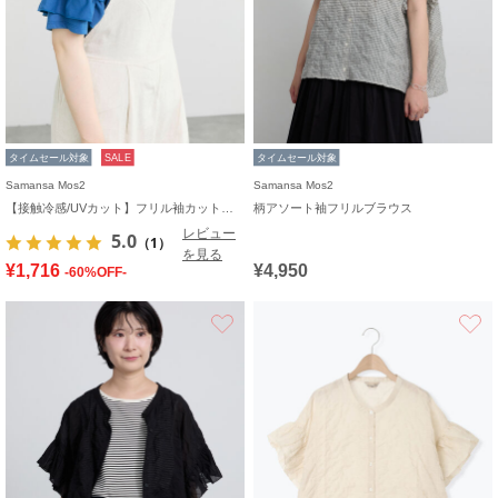
タイムセール対象
SALE
タイムセール対象
Samansa Mos2
Samansa Mos2
【接触冷感/UVカット】フリル袖カットソー
柄アソート袖フリルブラウス
レビュー
5.0
（1）
を見る
¥1,716
¥4,950
-60%OFF-
お気に入り