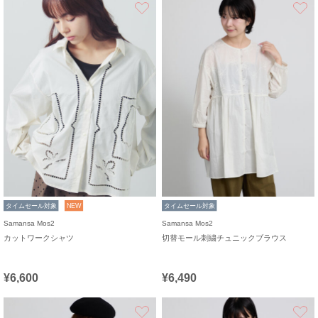
お気に入り
タイムセール対象
NEW
タイムセール対象
Samansa Mos2
Samansa Mos2
カットワークシャツ
切替モール刺繍チュニックブラウス
¥6,600
¥6,490
お気に入り