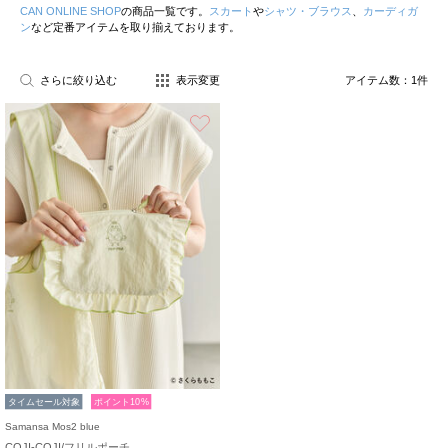
CAN ONLINE SHOP
の商品一覧です。
スカート
や
シャツ・ブラウス
、
カーディガ
ン
など定番アイテムを取り揃えております。
さらに絞り込む
表示変更
アイテム数：
1
件
お気に入り
タイムセール対象
ポイント10%
Samansa Mos2 blue
COJI-COJI/フリルポーチ