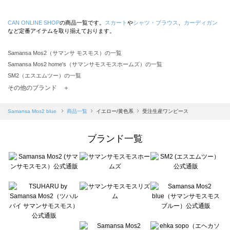
CAN ONLINE SHOP
の商品一覧です。
スカート
や
シャツ・ブラウス
、
カーディガン
など定番アイテムを取り揃えております。
Samansa Mos2（サマンサ モスモス）の一覧
Samansa Mos2 home's（サマンサモスモスホームズ）の一覧
SM2（エスエムツー）の一覧
TSUHARU by Samansa Mos2（ツハルバイサマンサモスモス）の一覧
その他のブランド ＋
sm2rhythm（サマンサモスモス リズム）の一覧
Samansa Mos2 blue（サマンサモスモス ブルー）の一覧
Samansa Mos2 blue
商品一覧
イエロー/黄色系
受注生産ワンピース
Samansa Mos2 Lagom（サマンサモスモス ラーゴム）の一覧
ehka sopo（エヘカソポ）の一覧
ブランド一覧
sō4ū（ソウフォーユー）の一覧
Te chichi（テチチ）の一覧
Te chichi CLASSIC（テチチ クラシック）の一覧
Te chichi TERRASSE（テチチ テラス）の一覧
Lugnoncure（ルノンキュール）の一覧
BETTY'S BLUE（べティーズブルー）の一覧
Wpc.（ワールドパーティー）の一覧