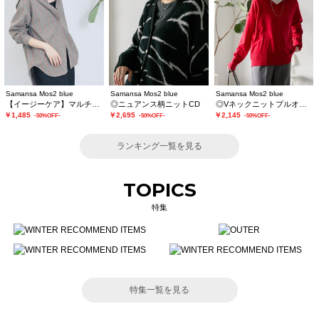
Samansa Mos2 blue
Samansa Mos2 blue
Samansa Mos2 blue
【イージーケア】マルチスタイルシャツ
◎ニュアンス柄ニットCD
◎Vネックニットプルオーバー
￥1,485
￥2,695
￥2,145
-50%OFF-
-50%OFF-
-50%OFF-
ランキング一覧を見る
TOPICS
特集
特集一覧を見る