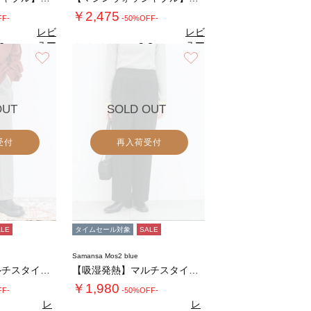
￥2,475
FF-
-50%OFF-
レビ
レビ
ュー
ュー
8
2.8
（5）
（5）
を見
を見
お気に入り
お気に入り
る
る
OUT
SOLD OUT
受付
再入荷受付
ALE
タイムセール対象
SALE
Samansa Mos2 blue
【吸湿発熱】マルチスタイルストレートパンツ
【吸湿発熱】マルチスタイルストレートパンツ
￥1,980
FF-
-50%OFF-
レ
レ