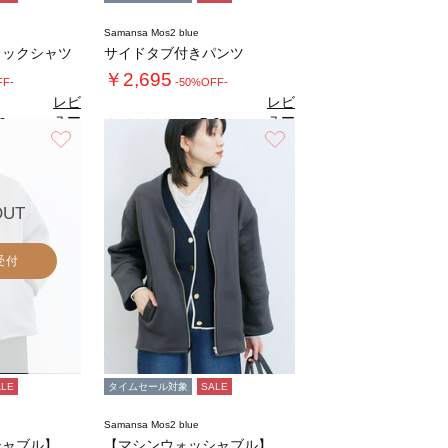
Samansa Mos2 blue
タックシャツ
サイドタブ付きパンツ
￥2,695
FF-
-50%OFF-
レビ
レビ
ュー
ュー
0
5.0
（1）
（1）
を見
を見
お気に入り
お気に入り
る
る
OUT
受付
ALE
タイムセール対象
SALE
Samansa Mos2 blue
【マシンウォッシャブル】マルチスタイルボンデ…
【マシンウォッシャブル】マルチスタイルボンデ…