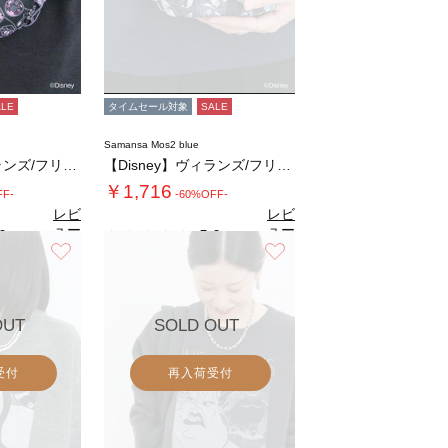
ALE
タイムセール対象
SALE
Samansa Mos2 blue
【Disney】ヴィランズ/フリルポーチ
【Disney】ヴィランズ/フリルポーチ
￥1,716
FF-
-60%OFF-
レビ
レビ
ュー
ュー
0
5.0
（2）
（2）
を見
を見
お気に入り
お気に入り
る
る
OUT
SOLD OUT
受付
再入荷受付