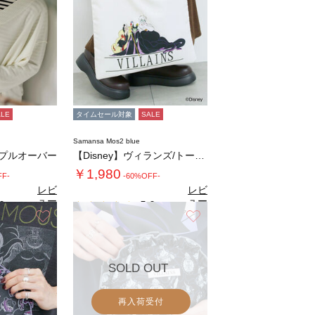
ALE
タイムセール対象
SALE
Samansa Mos2 blue
プルオーバー
【Disney】ヴィランズ/トートバッグ
￥1,980
FF-
-60%OFF-
レビ
レビ
ュー
ュー
0
5.0
（1）
（1）
を見
を見
お気に入り
お気に入り
る
る
SOLD OUT
再入荷受付