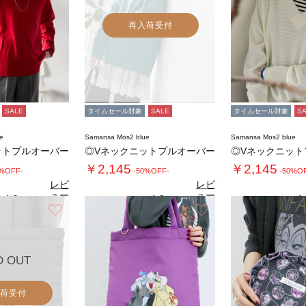
再入荷受付
SALE
タイムセール対象
SALE
タイムセール対象
S
e
Samansa Mos2 blue
Samansa Mos2 blue
ットプルオーバー
◎Vネックニットプルオーバー
◎Vネックニット
￥2,145
￥2,145
0%OFF-
-50%OFF-
-50%O
レビ
レビ
ュー
ュー
4.0
4.0
4.
（1）
（1）
を見
を見
お気に入り
お気に入り
る
る
D OUT
荷受付