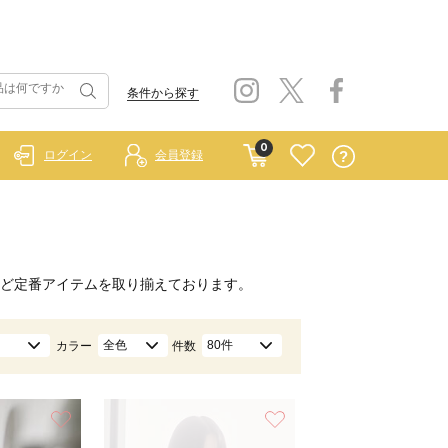
条件から探す
0
ログイン
会員登録
）
ど定番アイテムを取り揃えております。
全色
80件
カラー
件数
お気に入り
お気に入り