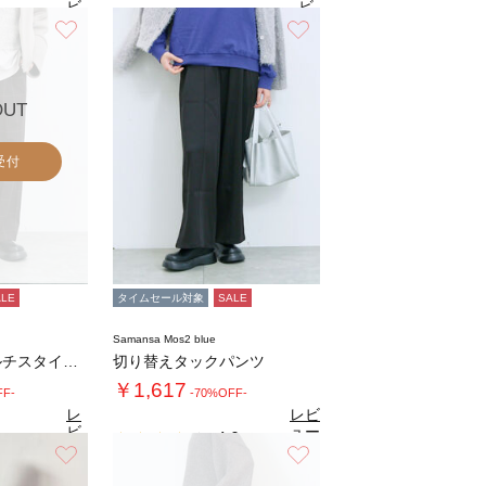
ビ
ビ
ュ
ュ
お気に入り
お気に入り
7
4.7
（27）
ー
（27）
ー
を
を
見
見
る
る
OUT
受付
ALE
タイムセール対象
SALE
Samansa Mos2 blue
【吸湿発熱】マルチスタイルストレートパンツ
切り替えタックパンツ
￥1,617
FF-
-70%OFF-
レ
レビ
ビ
ュー
4.0
（1）
ュ
を見
お気に入り
お気に入り
7
（27）
ー
る
を