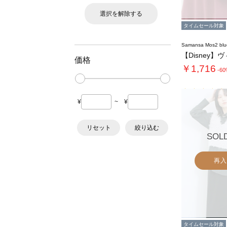
選択を解除する
タイムセール対象
Samansa Mos2 blu
価格
￥1,716
-6
¥
~
¥
リセット
絞り込む
SOL
再入
タイムセール対象