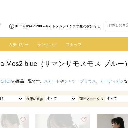
■【お知らせ】ヤマト運輸の配送遅延・停止について
カテゴリー
ランキング
スナップ
nsa Mos2 blue（サマンサモスモス ブルー
 SHOP
の商品一覧です。
スカート
や
シャツ・ブラウス
、
カーディガン
な
順
すべて
すべて
在庫の有無
商品ステータス
お気に入り
お気に入り