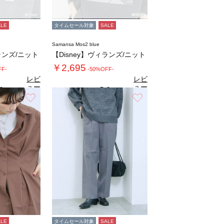
ALE
タイムセール対象
SALE
Samansa Mos2 blue
ランズ/ニット
【Disney】ヴィランズ/ニット
￥2,695
FF-
-50%OFF-
レビ
レビ
ュー
ュー
0
5.0
（2）
（2）
を見
を見
お気に入り
お気に入り
る
る
ALE
タイムセール対象
SALE