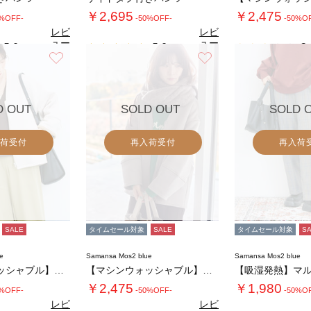
￥2,695
￥2,475
0%OFF-
-50%OFF-
-50%O
レビ
レビ
ュー
ュー
5.0
5.0
2.
（1）
（1）
を見
を見
お気に入り
お気に入り
る
る
D OUT
SOLD OUT
SOLD 
荷受付
再入荷受付
再入荷
SALE
タイムセール対象
SALE
タイムセール対象
S
e
Samansa Mos2 blue
Samansa Mos2 blue
【マシンウォッシャブル】マルチスタイルボンデ…
【マシンウォッシャブル】マルチスタイルボンデ…
￥2,475
￥1,980
0%OFF-
-50%OFF-
-50%O
レビ
レビ