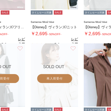
SALE
タイムセール対象
SALE
タイムセール対象
S
e
Samansa Mos2 blue
Samansa Mos2 blue
【Disney】ヴィランズ/フリルポーチ
【Disney】ヴィランズ/ニット
【Disney】ヴィ
￥2,695
￥2,695
0%OFF-
-50%OFF-
-50%O
レビ
レビ
ュー
ュー
5.0
5.0
5.
（2）
（2）
を見
を見
お気に入り
お気に入り
る
る
D OUT
SOLD OUT
荷受付
再入荷受付
SALE
タイムセール対象
SALE
タイムセール対象
S