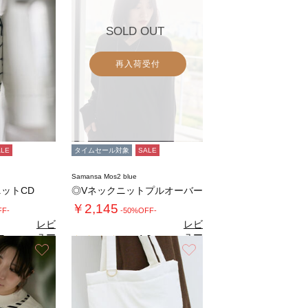
SOLD OUT
再入荷受付
ALE
タイムセール対象
SALE
Samansa Mos2 blue
ットCD
◎Vネックニットプルオーバー
￥2,145
FF-
-50%OFF-
レビ
レビ
ュー
ュー
5
4.0
（2）
（1）
を見
を見
お気に入り
お気に入り
る
る