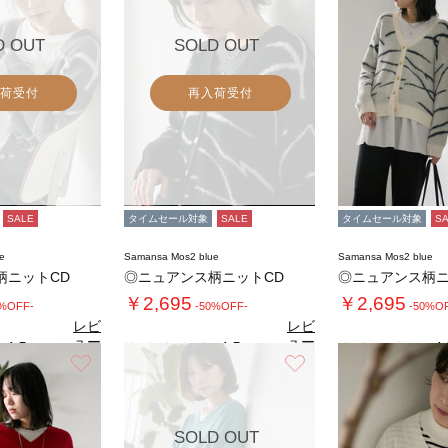
D OUT
SOLD OUT
荷受付
再入荷受付
SALE
タイムセール対象
SALE
タイムセール対象
S
e
Samansa Mos2 blue
Samansa Mos2 blue
柄ニットCD
◎ニュアンス柄ニットCD
◎ニュアンス柄ニ
￥2,695
￥2,695
0%OFF-
-50%OFF-
-50%O
レビ
レビ
ュー
ュー
4.5
4.5
4.
（2）
（2）
を見
を見
お気に入り
お気に入り
る
る
SOLD OUT