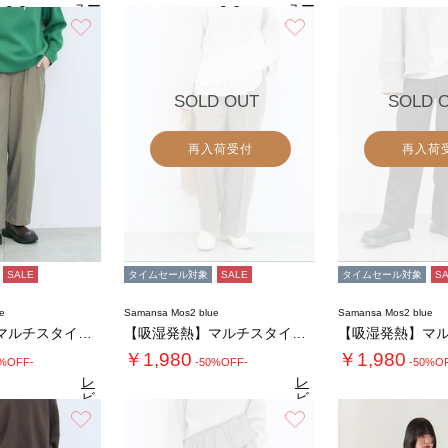
ュー
ュー
2.8
2.8
（5）
（5）
を見
を見
お気に入り
お気に入り
4.
る
る
SOLD OUT
SOLD 
再入荷受付
再入荷
SALE
タイムセール対象
SALE
タイムセール対象
S
e
Samansa Mos2 blue
Samansa Mos2 blue
【吸湿発熱】マルチスタイルストレートパンツ
【吸湿発熱】マルチスタイルストレートパンツ
￥1,980
￥1,980
0%OFF-
-50%OFF-
-50%O
レ
レ
ビ
ビ
ュ
ュ
お気に入り
お気に入り
4.7
4.7
4.
（27）
ー
（27）
ー
を
を