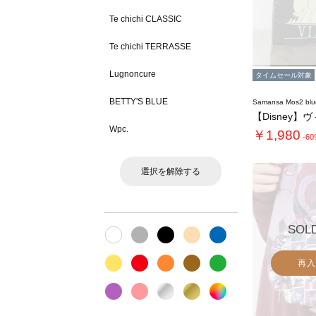
Te chichi CLASSIC
Te chichi TERRASSE
Lugnoncure
タイムセール対象
BETTY'S BLUE
Samansa Mos2 blu
Wpc.
￥1,980
-6
選択を解除する
SOL
再入