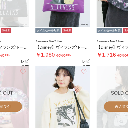
SALE
タイムセール対象
SALE
タイムセール対象
S
e
Samansa Mos2 blue
Samansa Mos2 blue
【Disney】ヴィランズ/トートバッグ
【Disney】ヴィランズ/トートバッグ
￥1,980
￥1,716
0%OFF-
-60%OFF-
-60%O
レビ
レビ
ュー
ュー
5.0
5.0
5.
（1）
（1）
を見
を見
お気に入り
お気に入り
る
る
D OUT
SOLD 
荷受付
再入荷