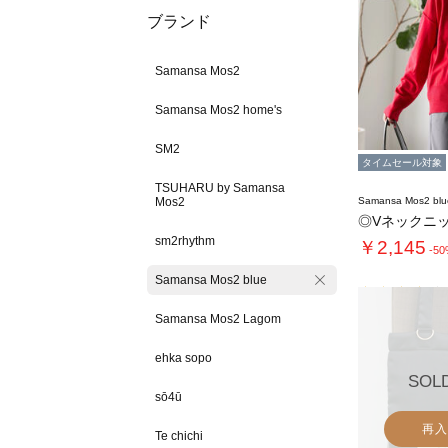
ブランド
Samansa Mos2
Samansa Mos2 home's
SM2
タイムセール対象
TSUHARU by Samansa
Mos2
Samansa Mos2 blu
◎Vネックニ
sm2rhythm
￥2,145
-5
Samansa Mos2 blue
Samansa Mos2 Lagom
ehka sopo
SOL
sō4ū
再入
Te chichi