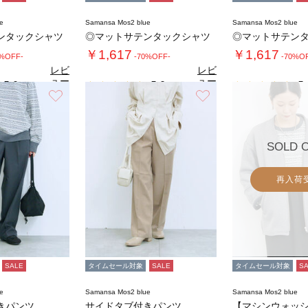
e
Samansa Mos2 blue
Samansa Mos2 blue
ンタックシャツ
◎マットサテンタックシャツ
◎マットサテン
￥1,617
￥1,617
0%OFF-
-70%OFF-
-70%O
レビ
レビ
ュー
ュー
5.0
5.0
5.
（1）
（1）
を見
を見
お気に入り
お気に入り
る
る
SOLD 
再入荷
SALE
タイムセール対象
SALE
タイムセール対象
S
e
Samansa Mos2 blue
Samansa Mos2 blue
きパンツ
サイドタブ付きパンツ