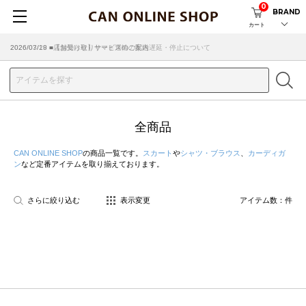
0
BRAND
カート
2026/07/29 ■【お知らせ】ヤマト運輸の配送遅延・停止について
2026/03/18 ■店舗受け取りサービスのご案内
全商品
CAN ONLINE SHOP
の商品一覧です。
スカート
や
シャツ・ブラウス
、
カーディガ
ン
など定番アイテムを取り揃えております。
さらに絞り込む
表示変更
アイテム数：
件