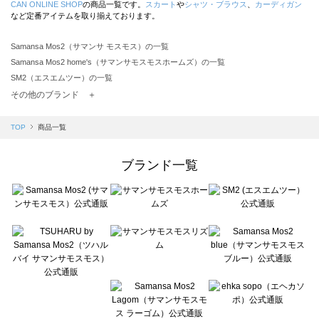
CAN ONLINE SHOP
の商品一覧です。
スカート
や
シャツ・ブラウス
、
カーディガン
など定番アイテムを取り揃えております。
Samansa Mos2（サマンサ モスモス）の一覧
Samansa Mos2 home's（サマンサモスモスホームズ）の一覧
SM2（エスエムツー）の一覧
TSUHARU by Samansa Mos2（ツハルバイサマンサモスモス）の一覧
その他のブランド ＋
sm2rhythm（サマンサモスモス リズム）の一覧
Samansa Mos2 blue（サマンサモスモス ブルー）の一覧
TOP
商品一覧
Samansa Mos2 Lagom（サマンサモスモス ラーゴム）の一覧
ehka sopo（エヘカソポ）の一覧
ブランド一覧
sō4ū（ソウフォーユー）の一覧
Te chichi（テチチ）の一覧
Te chichi CLASSIC（テチチ クラシック）の一覧
Te chichi TERRASSE（テチチ テラス）の一覧
Lugnoncure（ルノンキュール）の一覧
BETTY'S BLUE（べティーズブルー）の一覧
Wpc.（ワールドパーティー）の一覧