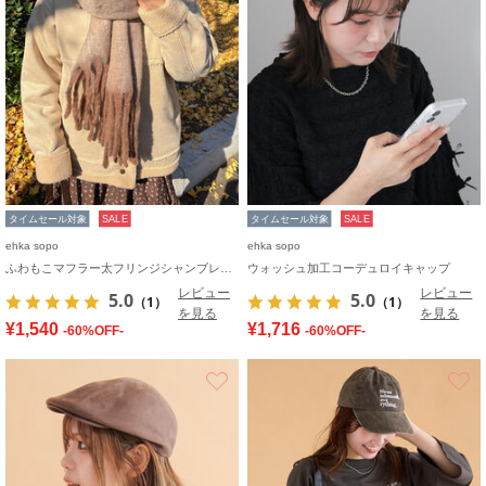
タイムセール対象
SALE
タイムセール対象
SALE
ehka sopo
ehka sopo
ふわもこマフラー太フリンジシャンブレー無地
ウォッシュ加工コーデュロイキャップ
レビュー
レビュー
5.0
5.0
（1）
（1）
を見る
を見る
¥1,540
¥1,716
-60%OFF-
-60%OFF-
お気に入り