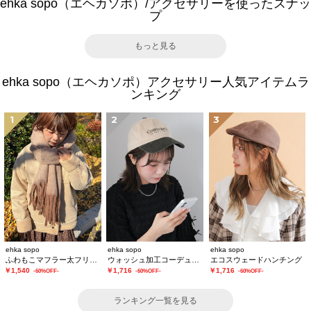
ehka sopo（エヘカソポ）/アクセサリーを使ったスナッ
プ
もっと見る
ehka sopo（エヘカソポ）アクセサリー人気アイテムラ
ンキング
1
2
3
ehka sopo
ehka sopo
ehka sopo
ふわもこマフラー太フリンジシャンブレー無地
ウォッシュ加工コーデュロイキャップ
エコスウェードハンチング
￥1,540
￥1,716
￥1,716
-60%OFF-
-60%OFF-
-60%OFF-
ランキング一覧を見る