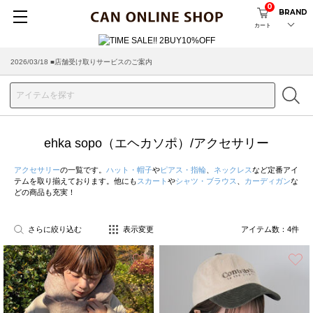
0
BRAND
カート
2026/03/18 ■店舗受け取りサービスのご案内
ehka sopo（エヘカソポ）/アクセサリー
アクセサリー
の一覧です。
ハット・帽子
や
ピアス・指輪
、
ネックレス
など定番アイ
テムを取り揃えております。他にも
スカート
や
シャツ・ブラウス
、
カーディガン
な
どの商品も充実！
さらに絞り込む
表示変更
アイテム数：
4
件
お気に入り