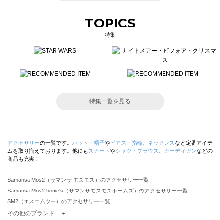
TOPICS
特集
特集一覧を見る
アクセサリー
の一覧です。
ハット・帽子
や
ピアス・指輪
、
ネックレス
など定番アイテ
ムを取り揃えております。他にも
スカート
や
シャツ・ブラウス
、
カーディガン
などの
商品も充実！
Samansa Mos2（サマンサ モスモス）のアクセサリー一覧
Samansa Mos2 home's（サマンサモスモスホームズ）のアクセサリー一覧
SM2（エスエムツー）のアクセサリー一覧
TSUHARU by Samansa Mos2（ツハルバイサマンサモスモス）のアクセサリー一覧
その他のブランド ＋