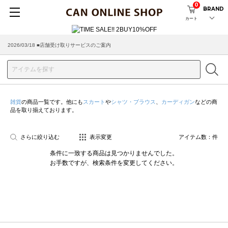
0
BRAND
カート
2026/03/18 ■店舗受け取りサービスのご案内
雑貨
の商品一覧です。他にも
スカート
や
シャツ・ブラウス
、
カーディガン
などの商
品を取り揃えております。
さらに絞り込む
表示変更
アイテム数：
件
条件に一致する商品は見つかりませんでした。
お手数ですが、検索条件を変更してください。