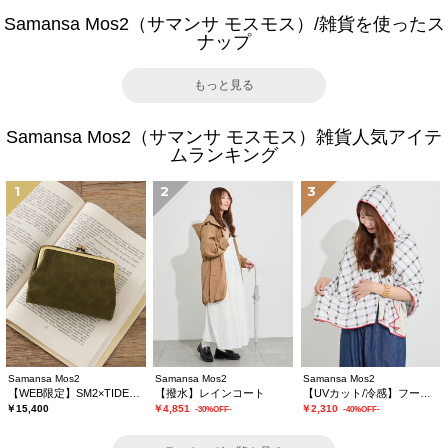
Samansa Mos2（サマンサ モスモス）/雑貨を使ったス
ナップ
もっと見る
Samansa Mos2（サマンサ モスモス）雑貨人気アイテ
ムランキング
1
2
3
Samansa Mos2
Samansa Mos2
Samansa Mos2
【WEB限定】SM2×TIDEWAY 二つ折りがま口財布
【撥水】レインコート
【UVカット/冷感】フーディータオル
￥15,400
￥4,851
￥2,310
-30%OFF-
-40%OFF-