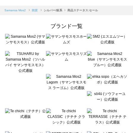
sm2rhythm（サマンサモスモス リズム）の雑貨一覧
Samansa Mos2 blue（サマンサモスモス ブルー）の雑貨一覧
Samansa Mos2
雑貨
シルバー/銀系
商品ステータス:セール
Samansa Mos2 Lagom（サマンサモスモス ラーゴム）の雑貨一覧
ehka sopo（エヘカソポ）の雑貨一覧
ブランド一覧
sō4ū（ソウフォーユー）の雑貨一覧
Te chichi（テチチ）の雑貨一覧
Te chichi CLASSIC（テチチ クラシック）の雑貨一覧
Te chichi TERRASSE（テチチ テラス）の雑貨一覧
Lugnoncure（ルノンキュール）の雑貨一覧
BETTY'S BLUE（べティーズブルー）の雑貨一覧
Wpc.（ワールドパーティー）の雑貨一覧