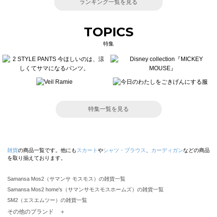
ランキング一覧を見る
TOPICS
特集
特集一覧を見る
雑貨
の商品一覧です。他にも
スカート
や
シャツ・ブラウス
、
カーディガン
などの商品
を取り揃えております。
Samansa Mos2（サマンサ モスモス）の雑貨一覧
Samansa Mos2 home's（サマンサモスモスホームズ）の雑貨一覧
SM2（エスエムツー）の雑貨一覧
TSUHARU by Samansa Mos2（ツハルバイサマンサモスモス）の雑貨一覧
その他のブランド ＋