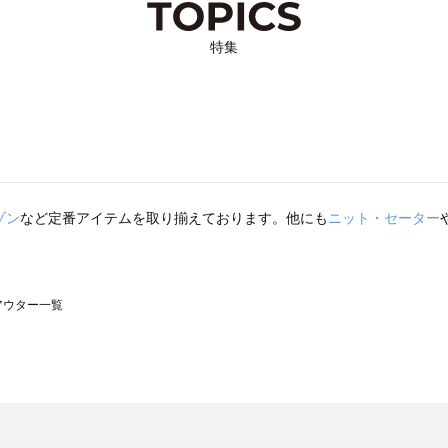
特集
ゾン
など定番アイテムを取り揃えております。他にも
ニット・セーター
のアウター一覧
モスモス）のアウター一覧
ウター一覧
のアウター一覧