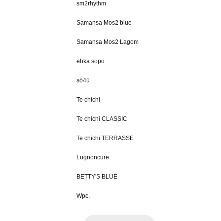
sm2rhythm
Samansa Mos2 blue
Samansa Mos2 Lagom
ehka sopo
sō4ū
Te chichi
Te chichi CLASSIC
Te chichi TERRASSE
Lugnoncure
BETTY'S BLUE
Wpc.