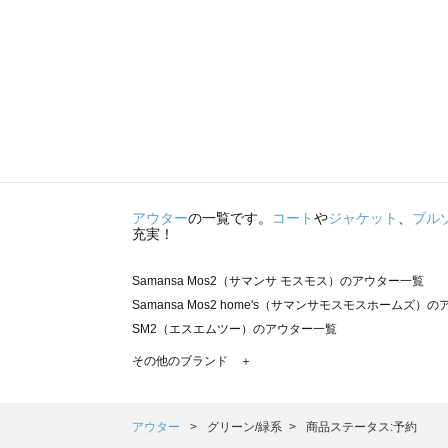
アウター
の一覧です。
コート
や
ジャケット
、
ブル
充実！
Samansa Mos2（サマンサ モスモス）のアウター一覧
Samansa Mos2 home's（サマンサモスモスホームズ）
SM2（エスエムツー）のアウター一覧
TSUHARU by Samansa Mos2（ツハルバイサマンサ
その他のブランド ＋
sm2rhythm（サマンサモスモス リズム）のアウター一覧
Samansa Mos2 blue（サマンサモスモス ブルー）のア
Samansa Mos2 Lagom（サマンサモスモス ラーゴム）
アウター
グリーン/緑系
商品ステータス:予約