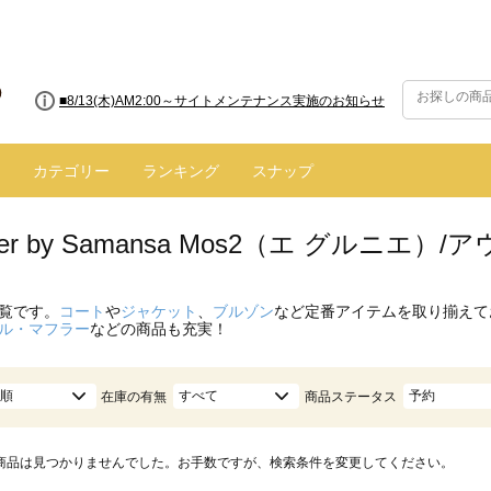
■8/13(木)AM2:00～サイトメンテナンス実施のお知らせ
カテゴリー
ランキング
スナップ
enier by Samansa Mos2（エ グルニ
覧です。
コート
や
ジャケット
、
ブルゾン
など定番アイテムを取り揃えて
ル・マフラー
などの商品も充実！
順
すべて
予約
在庫の有無
商品ステータス
商品は見つかりませんでした。お手数ですが、検索条件を変更してください。