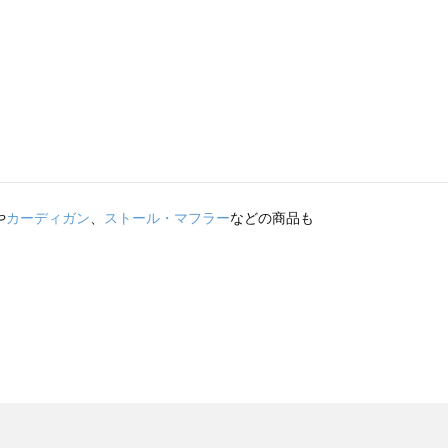
や
カーディガン
、
ストール・マフラー
などの商品も