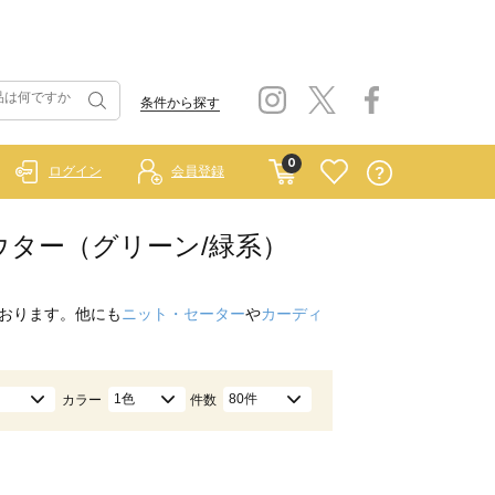
条件から探す
0
ログイン
会員登録
エ）/アウター（グリーン/緑系）
おります。他にも
ニット・セーター
や
カーディ
1色
80件
カラー
件数