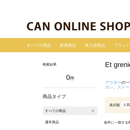
すべての商品
新着商品
再入荷商品
ブランド
Et gr
検索結果
0
件
アウター
の一
ガン
、
ストー
商品タイプ
人気
表示順
すべての商品
通常商品
条件に一致する