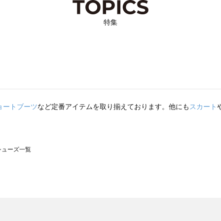
特集
ョートブーツ
など定番アイテムを取り揃えております。他にも
スカート
のシューズ一覧
モスモス）のシューズ一覧
ューズ一覧
のシューズ一覧