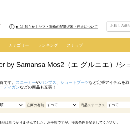
■8/13(木)AM2:00～サイトメンテナンス実施のお知らせ
■【お知らせ】ヤマト運輸の配送遅延・停止について
カテゴリー
ランキング
スナップ
enier by Samansa Mos2（エ グルニエ）/
覧です。
スニーカー
や
パンプス
、
ショートブーツ
など定番アイテムを取
ーディガン
などの商品も充実！
順
すべて
すべて
在庫の有無
商品ステータス
商品は見つかりませんでした。お手数ですが、検索条件を変更してください。