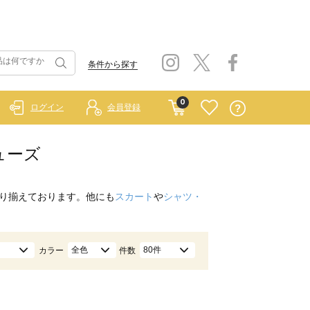
条件から探す
0
ログイン
会員登録
シューズ
り揃えております。他にも
スカート
や
シャツ・
全色
80件
カラー
件数