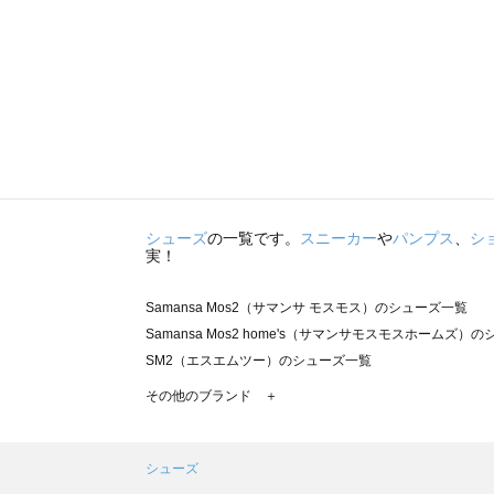
シューズ
の一覧です。
スニーカー
や
パンプス
、
シ
実！
Samansa Mos2（サマンサ モスモス）のシューズ一覧
Samansa Mos2 home's（サマンサモスモスホームズ）
SM2（エスエムツー）のシューズ一覧
TSUHARU by Samansa Mos2（ツハルバイサマンサ
その他のブランド ＋
sm2rhythm（サマンサモスモス リズム）のシューズ一覧
Samansa Mos2 blue（サマンサモスモス ブルー）のシ
Samansa Mos2 Lagom（サマンサモスモス ラーゴム）
シューズ
ehka sopo（エヘカソポ）のシューズ一覧