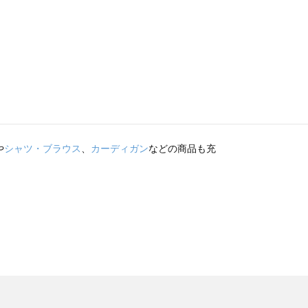
や
シャツ・ブラウス
、
カーディガン
などの商品も充