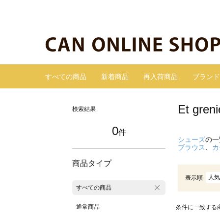
すべての商品
新着商品
再入荷商品
ブランド
Et gr
検索結果
0
件
シューズ
の一
ブラウス
、
カ
商品タイプ
人気
表示順
すべての商品
通常商品
条件に一致する