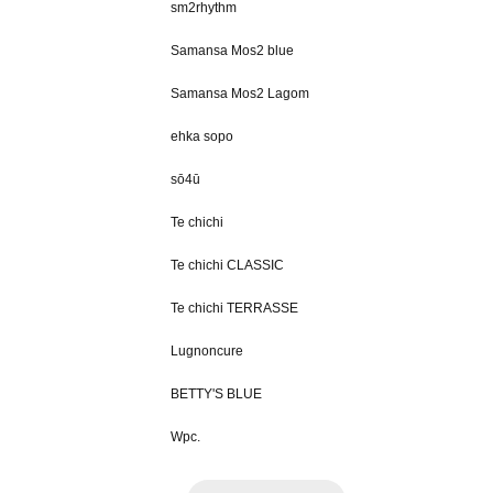
sm2rhythm
Samansa Mos2 blue
Samansa Mos2 Lagom
ehka sopo
sō4ū
Te chichi
Te chichi CLASSIC
Te chichi TERRASSE
Lugnoncure
BETTY'S BLUE
Wpc.