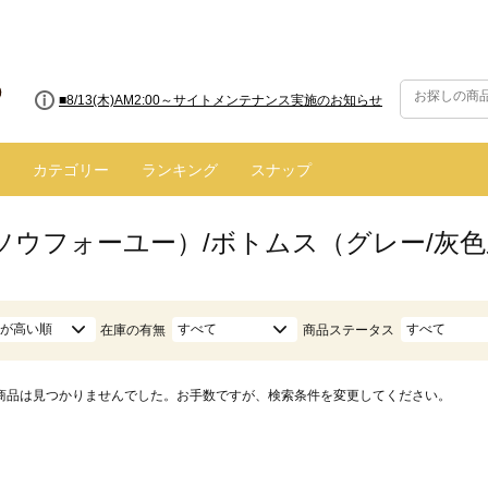
■8/13(木)AM2:00～サイトメンテナンス実施のお知らせ
■【お知らせ】ヤマト運輸の配送遅延・停止について
カテゴリー
ランキング
スナップ
（ソウフォーユー）/ボトムス（グレー/灰
が高い順
すべて
すべて
在庫の有無
商品ステータス
商品は見つかりませんでした。お手数ですが、検索条件を変更してください。