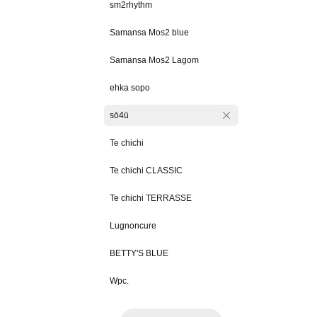
sm2rhythm
Samansa Mos2 blue
Samansa Mos2 Lagom
ehka sopo
sō4ū
Te chichi
Te chichi CLASSIC
Te chichi TERRASSE
Lugnoncure
BETTY'S BLUE
Wpc.