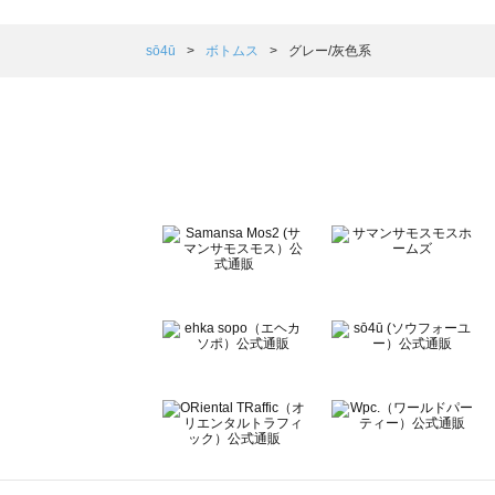
Samansa Mos2 blue（サマンサモスモス ブルー）のボ
Samansa Mos2 Lagom（サマンサモスモス ラーゴム）
sō4ū
ボトムス
グレー/灰色系
ehka sopo（エヘカソポ）のボトムス一覧
sō4ū（ソウフォーユー）のボトムス一覧
Te chichi（テチチ）のボトムス一覧
Te chichi CLASSIC（テチチ クラシック）のボトムス一覧
Te chichi TERRASSE（テチチ テラス）のボトムス一覧
Lugnoncure（ルノンキュール）のボトムス一覧
BETTY'S BLUE（べティーズブルー）のボトムス一覧
Wpc.（ワールドパーティー）のボトムス一覧