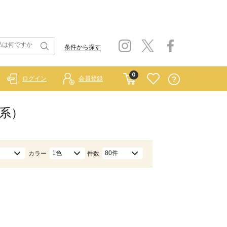
条件から探す
0
ログイン
会員登録
色系）
1色
80件
カラー
件数