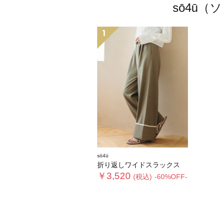
sō4ū
1
sō4ū
折り返しワイドスラックス
￥3,520
(税込)
-60%OFF-