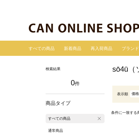
すべての商品
新着商品
再入荷商品
ブランド
sō4ū
検索結果
0
件
価格
表示順
商品タイプ
条件に一致する
すべての商品
通常商品