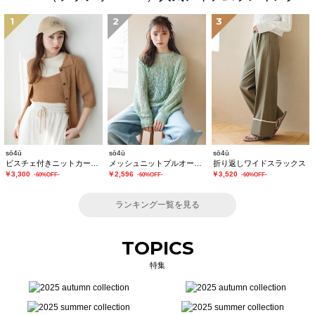
1
2
3
sō4ū
sō4ū
sō4ū
ビスチェ付きニットカーディガン
メッシュニットプルオーバー
折り返しワイドスラックス
￥3,300
￥2,596
￥3,520
-60%OFF-
-60%OFF-
-60%OFF-
ランキング一覧を見る
TOPICS
特集