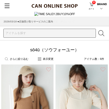
0
BRAND
カート
2026/03/18 ■店舗受け取りサービスのご案内
sō4ū（ソウフォーユー）
さらに絞り込む
表示変更
アイテム数：
6
件
お気に入り