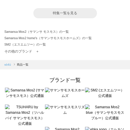
特集一覧を見る
Samansa Mos2（サマンサ モスモス）の一覧
Samansa Mos2 home's（サマンサモスモスホームズ）の一覧
SM2（エスエムツー）の一覧
TSUHARU by Samansa Mos2（ツハルバイサマンサモスモス）の一覧
その他のブランド ＋
sm2rhythm（サマンサモスモス リズム）の一覧
Samansa Mos2 blue（サマンサモスモス ブルー）の一覧
sō4ū
商品一覧
Samansa Mos2 Lagom（サマンサモスモス ラーゴム）の一覧
ehka sopo（エヘカソポ）の一覧
ブランド一覧
sō4ū（ソウフォーユー）の一覧
Te chichi（テチチ）の一覧
Te chichi CLASSIC（テチチ クラシック）の一覧
Te chichi TERRASSE（テチチ テラス）の一覧
Lugnoncure（ルノンキュール）の一覧
BETTY'S BLUE（べティーズブルー）の一覧
Wpc.（ワールドパーティー）の一覧