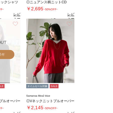
タックシャツ
◎ニュアンス柄ニットCD
￥2,695
FF-
-50%OFF-
レビ
レビ
ュー
ュー
0
4.5
（1）
（2）
を見
を見
お気に入り
お気に入り
る
る
OUT
受付
ALE
タイムセール対象
SALE
Samansa Mos2 blue
プルオーバー
◎Vネックニットプルオーバー
￥2,145
FF-
-50%OFF-