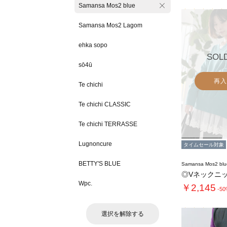
Samansa Mos2 blue
Samansa Mos2 Lagom
ehka sopo
SOL
sō4ū
再入
Te chichi
Te chichi CLASSIC
Te chichi TERRASSE
Lugnoncure
タイムセール対象
BETTY'S BLUE
Samansa Mos2 blu
◎Vネックニ
Wpc.
￥2,145
-5
選択を解除する