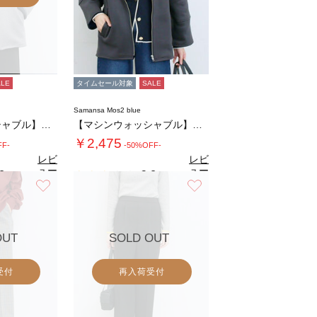
ALE
タイムセール対象
SALE
Samansa Mos2 blue
【マシンウォッシャブル】マルチスタイルボンデ…
【マシンウォッシャブル】マルチスタイルボンデ…
￥2,475
FF-
-50%OFF-
レビ
レビ
ュー
ュー
8
2.8
（5）
（5）
を見
を見
お気に入り
お気に入り
る
る
OUT
SOLD OUT
受付
再入荷受付