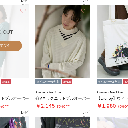
レビ
レビ
ュー
ュー
4.5
4.5
4.
（2）
（2）
を見
を見
お気に入り
お気に入り
る
る
D OUT
荷受付
SALE
タイムセール対象
SALE
タイムセール対象
S
e
Samansa Mos2 blue
Samansa Mos2 blue
ットプルオーバー
◎Vネックニットプルオーバー
￥2,145
￥1,980
0%OFF-
-50%OFF-
-60%O
レビ
レビ
ュー
ュー
4.0
4.0
5.
（1）
（1）
を見
を見
お気に入り
お気に入り
る
る