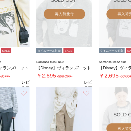
SOLD OUT
SOLD 
再入荷受付
再入荷
SALE
タイムセール対象
SALE
タイムセール対象
S
e
Samansa Mos2 blue
Samansa Mos2 blue
ヴィランズ/ニット
【Disney】ヴィランズ/ニット
【Disney】ヴィ
￥2,695
￥2,695
0%OFF-
-50%OFF-
-50%O
レビ
レビ
ュー
ュー
5.0
5.0
5.
（2）
（2）
を見
を見
お気に入り
お気に入り
る
る
SOLD 
再入荷