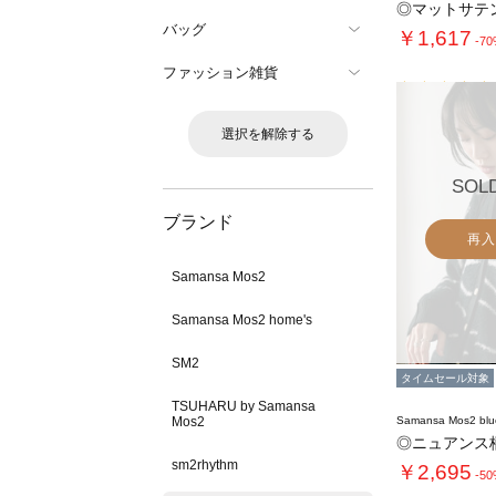
◎マットサテ
バッグ
￥1,617
-7
ファッション雑貨
選択を解除する
SOL
ブランド
再入
Samansa Mos2
Samansa Mos2 home's
SM2
タイムセール対象
TSUHARU by Samansa
Mos2
Samansa Mos2 blu
◎ニュアンス
sm2rhythm
￥2,695
-5