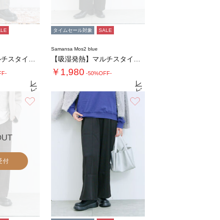
ALE
タイムセール対象
SALE
Samansa Mos2 blue
【吸湿発熱】マルチスタイルストレートパンツ
【吸湿発熱】マルチスタイルストレートパンツ
￥1,980
FF-
-50%OFF-
レ
レ
ビ
ビ
ュ
ュ
お気に入り
お気に入り
7
4.7
（27）
ー
（27）
ー
を
を
見
見
る
る
OUT
受付