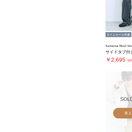
タイムセール対象
Samansa Mos2 blu
サイドタブ付
￥2,695
-5
SOL
再入