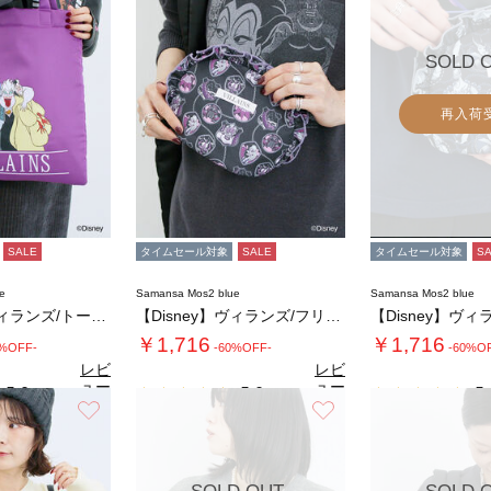
SOLD 
再入荷
SALE
タイムセール対象
SALE
タイムセール対象
S
e
Samansa Mos2 blue
Samansa Mos2 blue
【Disney】ヴィランズ/トートバッグ
【Disney】ヴィランズ/フリルポーチ
￥1,716
￥1,716
0%OFF-
-60%OFF-
-60%O
レビ
レビ
ュー
ュー
5.0
5.0
5.
（1）
（2）
を見
を見
お気に入り
お気に入り
る
る