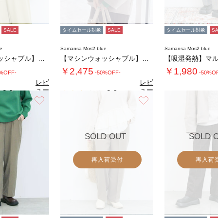
SALE
タイムセール対象
SALE
タイムセール対象
S
e
Samansa Mos2 blue
Samansa Mos2 blue
【マシンウォッシャブル】マルチスタイルボンデ…
【マシンウォッシャブル】マルチスタイルボンデ…
￥2,475
￥1,980
0%OFF-
-50%OFF-
-50%O
レビ
レビ
ュー
ュー
2.8
2.8
（5）
（5）
を見
を見
お気に入り
お気に入り
4.
る
る
SOLD OUT
SOLD 
再入荷受付
再入荷