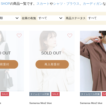
 SHOP
の商品一覧です。
スカート
や
シャツ・ブラウス
、
カーディガン
な
順
すべて
すべて
在庫の有無
商品ステータス
お気に入り
お気に入り
D OUT
SOLD OUT
荷受付
再入荷受付
SALE
タイムセール対象
SALE
タイムセール対象
S
e
Samansa Mos2 blue
Samansa Mos2 blue