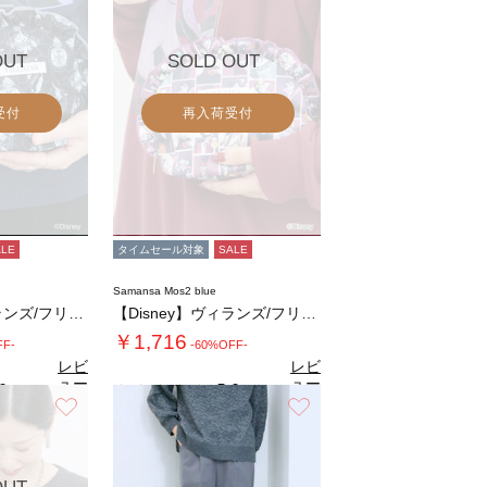
OUT
SOLD OUT
受付
再入荷受付
ALE
タイムセール対象
SALE
Samansa Mos2 blue
【Disney】ヴィランズ/フリルポーチ
【Disney】ヴィランズ/フリルポーチ
￥1,716
FF-
-60%OFF-
レビ
レビ
ュー
ュー
0
5.0
（2）
（2）
を見
を見
お気に入り
お気に入り
る
る