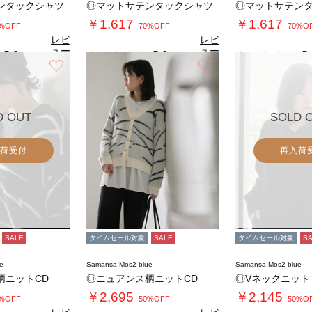
ンタックシャツ
◎マットサテンタックシャツ
◎マットサテン
￥1,617
￥1,617
0%OFF-
-70%OFF-
-70%O
レビ
レビ
ュー
ュー
5.0
5.0
5.
（1）
（1）
を見
を見
お気に入り
お気に入り
る
る
D OUT
SOLD 
荷受付
再入荷
SALE
タイムセール対象
SALE
タイムセール対象
S
e
Samansa Mos2 blue
Samansa Mos2 blue
柄ニットCD
◎ニュアンス柄ニットCD
◎Vネックニット
￥2,695
￥2,145
0%OFF-
-50%OFF-
-50%O