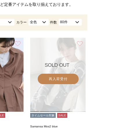
ど定番アイテムを取り揃えております。
全色
80件
カラー
件数
お気に入り
お気に入り
SOLD OUT
再入荷受付
ALE
タイムセール対象
SALE
Samansa Mos2 blue