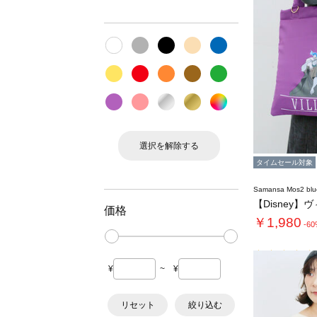
選択を解除する
タイムセール対象
Samansa Mos2 blu
価格
￥1,980
-6
¥
~
¥
リセット
絞り込む