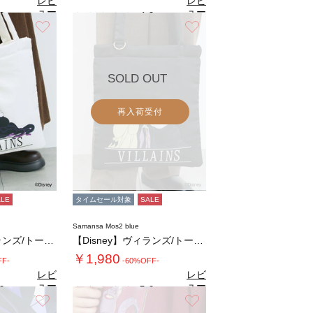
レビ
レビ
ュー
ュー
0
4.0
（1）
（1）
を見
を見
お気に入り
お気に入り
る
る
SOLD OUT
再入荷受付
ALE
タイムセール対象
SALE
Samansa Mos2 blue
【Disney】ヴィランズ/トートバッグ
【Disney】ヴィランズ/トートバッグ
￥1,980
FF-
-60%OFF-
レビ
レビ
ュー
ュー
0
5.0
（1）
（1）
を見
を見
お気に入り
お気に入り
る
る