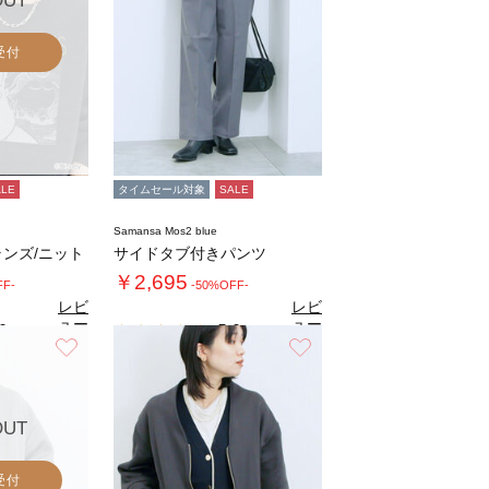
OUT
受付
ALE
タイムセール対象
SALE
Samansa Mos2 blue
ランズ/ニット
サイドタブ付きパンツ
￥2,695
FF-
-50%OFF-
レビ
レビ
ュー
ュー
0
5.0
（2）
（1）
を見
を見
お気に入り
お気に入り
る
る
OUT
受付