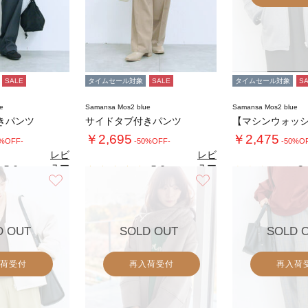
SALE
タイムセール対象
SALE
タイムセール対象
S
e
Samansa Mos2 blue
Samansa Mos2 blue
きパンツ
サイドタブ付きパンツ
￥2,695
￥2,475
0%OFF-
-50%OFF-
-50%O
レビ
レビ
ュー
ュー
5.0
5.0
2.
（1）
（1）
を見
を見
お気に入り
お気に入り
る
る
D OUT
SOLD OUT
SOLD 
荷受付
再入荷受付
再入荷