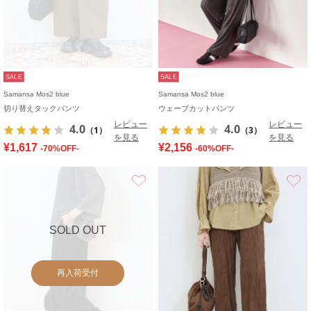
SALE
SALE
Samansa Mos2 blue
Samansa Mos2 blue
切り替えタックパンツ
ウェーブカットパンツ
レビュー
レビュー
4.0
4.0
（1）
（3）
を見る
を見る
¥1,617
¥2,156
-70%OFF-
-60%OFF-
お気に入り
SOLD OUT
再入荷受付