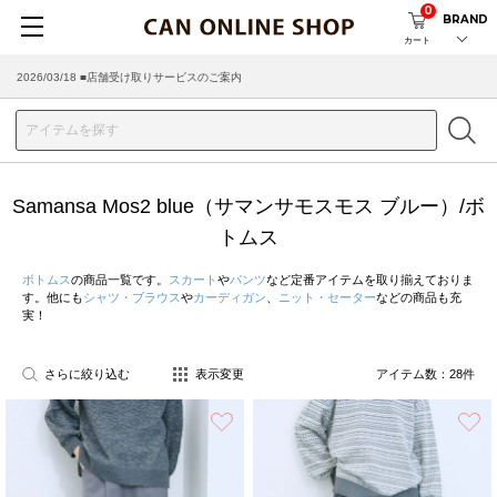
0
BRAND
カート
2026/08/04 ■8/13(木)AM2:00～サイトメンテナンス実施のお知らせ
2026/03/18 ■店舗受け取りサービスのご案内
Samansa Mos2 blue（サマンサモスモス ブルー）/ボ
トムス
ボトムス
の商品一覧です。
スカート
や
パンツ
など定番アイテムを取り揃えておりま
す。他にも
シャツ・ブラウス
や
カーディガン
、
ニット・セーター
などの商品も充
実！
さらに絞り込む
表示変更
アイテム数：
28
件
お気に入り