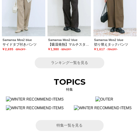
Samansa Mos2 blue
Samansa Mos2 blue
Samansa Mos2 blue
サイドタブ付きパンツ
【吸湿発熱】マルチスタイルストレートパンツ
切り替えタックパンツ
￥2,695
￥1,980
￥1,617
-50%OFF-
-50%OFF-
-70%OFF-
ランキング一覧を見る
TOPICS
特集
特集一覧を見る