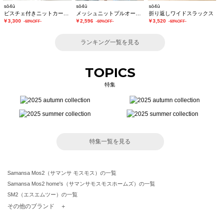
sō4ū
sō4ū
sō4ū
ビスチェ付きニットカーディガン
メッシュニットプルオーバー
折り返しワイドスラックス
￥3,300
￥2,596
￥3,520
-60%OFF-
-60%OFF-
-60%OFF-
ランキング一覧を見る
TOPICS
特集
特集一覧を見る
Samansa Mos2（サマンサ モスモス）の一覧
Samansa Mos2 home's（サマンサモスモスホームズ）の一覧
SM2（エスエムツー）の一覧
TSUHARU by Samansa Mos2（ツハルバイサマンサモスモス）の一覧
その他のブランド ＋
sm2rhythm（サマンサモスモス リズム）の一覧