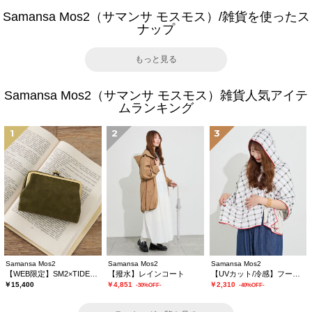
Samansa Mos2（サマンサ モスモス）/雑貨を使ったス
ナップ
もっと見る
Samansa Mos2（サマンサ モスモス）雑貨人気アイテ
ムランキング
1
2
3
Samansa Mos2
Samansa Mos2
Samansa Mos2
【WEB限定】SM2×TIDEWAY 二つ折りがま口財布
【撥水】レインコート
【UVカット/冷感】フーディータオル
￥15,400
￥4,851
￥2,310
-30%OFF-
-40%OFF-