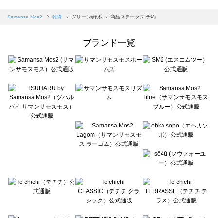
sm2rhythm（サマンサモスモス リズム）の雑貨一覧
Samansa Mos2 blue（サマンサモスモス ブルー）の雑貨一覧
Samansa Mos2
雑貨
グリーン/緑系
商品ステータス:予約
Samansa Mos2 Lagom（サマンサモスモス ラーゴム）の雑貨一覧
ehka sopo（エヘカソポ）の雑貨一覧
ブランド一覧
sō4ū（ソウフォーユー）の雑貨一覧
Te chichi（テチチ）の雑貨一覧
Te chichi CLASSIC（テチチ クラシック）の雑貨一覧
Te chichi TERRASSE（テチチ テラス）の雑貨一覧
Lugnoncure（ルノンキュール）の雑貨一覧
BETTY'S BLUE（べティーズブルー）の雑貨一覧
Wpc.（ワールドパーティー）の雑貨一覧