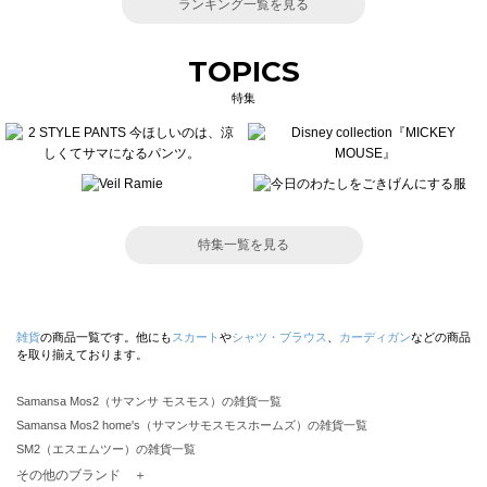
ランキング一覧を見る
TOPICS
特集
特集一覧を見る
雑貨
の商品一覧です。他にも
スカート
や
シャツ・ブラウス
、
カーディガン
などの商品
を取り揃えております。
Samansa Mos2（サマンサ モスモス）の雑貨一覧
Samansa Mos2 home's（サマンサモスモスホームズ）の雑貨一覧
SM2（エスエムツー）の雑貨一覧
TSUHARU by Samansa Mos2（ツハルバイサマンサモスモス）の雑貨一覧
その他のブランド ＋