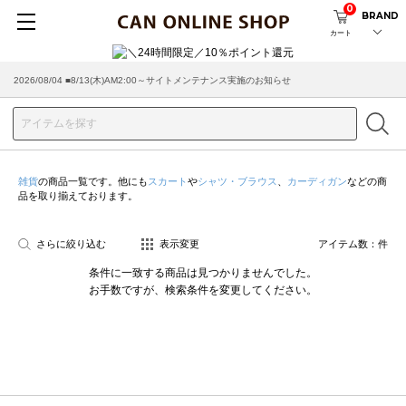
0
BRAND
カート
2026/08/04 ■8/13(木)AM2:00～サイトメンテナンス実施のお知らせ
雑貨
の商品一覧です。他にも
スカート
や
シャツ・ブラウス
、
カーディガン
などの商
品を取り揃えております。
さらに絞り込む
表示変更
アイテム数：
件
条件に一致する商品は見つかりませんでした。
お手数ですが、検索条件を変更してください。