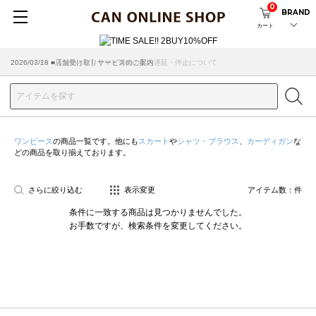
0
BRAND
カート
2026/07/29 ■【お知らせ】ヤマト運輸の配送遅延・停止について
2026/03/18 ■店舗受け取りサービスのご案内
ワンピース
の商品一覧です。他にも
スカート
や
シャツ・ブラウス
、
カーディガン
な
どの商品を取り揃えております。
さらに絞り込む
表示変更
アイテム数：
件
条件に一致する商品は見つかりませんでした。
お手数ですが、検索条件を変更してください。