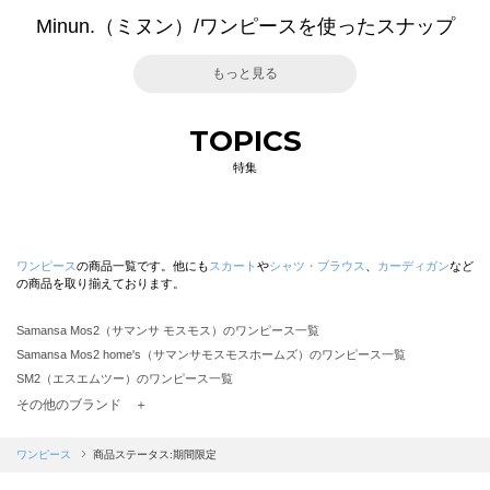
Minun.（ミヌン）/ワンピースを使ったスナップ
もっと見る
TOPICS
特集
ワンピース
の商品一覧です。他にも
スカート
や
シャツ・ブラウス
、
カーディガン
など
の商品を取り揃えております。
Samansa Mos2（サマンサ モスモス）のワンピース一覧
Samansa Mos2 home's（サマンサモスモスホームズ）のワンピース一覧
SM2（エスエムツー）のワンピース一覧
TSUHARU by Samansa Mos2（ツハルバイサマンサモスモス）のワンピース一覧
その他のブランド ＋
sm2rhythm（サマンサモスモス リズム）のワンピース一覧
Samansa Mos2 blue（サマンサモスモス ブルー）のワンピース一覧
ワンピース
商品ステータス:期間限定
Samansa Mos2 Lagom（サマンサモスモス ラーゴム）のワンピース一覧