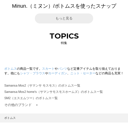
Minun.（ミヌン）/ボトムスを使ったスナップ
もっと見る
TOPICS
特集
ボトムス
の商品一覧です。
スカート
や
パンツ
など定番アイテムを取り揃えておりま
す。他にも
シャツ・ブラウス
や
カーディガン
、
ニット・セーター
などの商品も充実！
Samansa Mos2（サマンサ モスモス）のボトムス一覧
Samansa Mos2 home's（サマンサモスモスホームズ）のボトムス一覧
SM2（エスエムツー）のボトムス一覧
TSUHARU by Samansa Mos2（ツハルバイサマンサモスモス）のボトムス一覧
その他のブランド ＋
sm2rhythm（サマンサモスモス リズム）のボトムス一覧
Samansa Mos2 blue（サマンサモスモス ブルー）のボトムス一覧
ボトムス
Samansa Mos2 Lagom（サマンサモスモス ラーゴム）のボトムス一覧