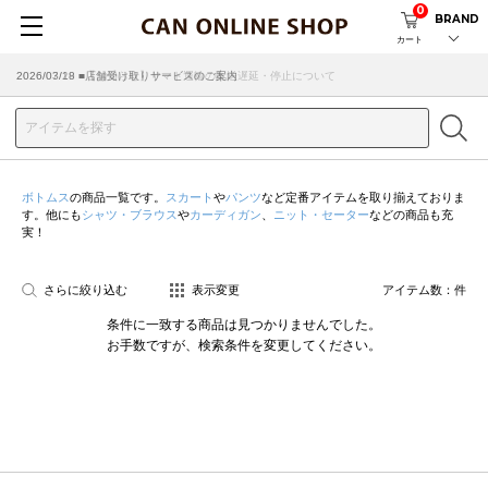
0
BRAND
カート
2026/07/29 ■【お知らせ】ヤマト運輸の配送遅延・停止について
2026/03/18 ■店舗受け取りサービスのご案内
ボトムス
の商品一覧です。
スカート
や
パンツ
など定番アイテムを取り揃えておりま
す。他にも
シャツ・ブラウス
や
カーディガン
、
ニット・セーター
などの商品も充
実！
さらに絞り込む
表示変更
アイテム数：
件
条件に一致する商品は見つかりませんでした。
お手数ですが、検索条件を変更してください。