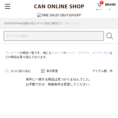
0
BRAND
カート
2026/07/29 ■【お知らせ】ヤマト運輸の配送遅延・停止について
2026/03/18 ■店舗受け取りサービスのご案内
ワンピース
の商品一覧です。他にも
スカート
や
シャツ・ブラウス
、
カーディガン
な
どの商品を取り揃えております。
さらに絞り込む
表示変更
アイテム数：
件
条件に一致する商品は見つかりませんでした。
お手数ですが、検索条件を変更してください。