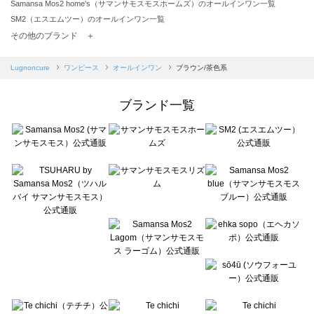
Samansa Mos2 home's（サマンサモスモスホームズ）のオールインワン一覧
SM2（エスエムツー）のオールインワン一覧
TSUHARU by Samansa Mos2（ツハルバイサマンサモスモス）のオールインワン一覧
その他のブランド ＋
sm2rhythm（サマンサモスモス リズム）のオールインワン一覧
Samansa Mos2 blue（サマンサモスモス ブルー）のオールインワン一覧
Lugnoncure
ワンピース
オールインワン
ブラウン/茶色系
Samansa Mos2 Lagom（サマンサモスモス ラーゴム）のオールインワン一覧
ehka sopo（エヘカソポ）のオールインワン一覧
ブランド一覧
sō4ū（ソウフォーユー）のオールインワン一覧
Te chichi（テチチ）のオールインワン一覧
Te chichi CLASSIC（テチチ クラシック）のオールインワン一覧
Te chichi TERRASSE（テチチ テラス）のオールインワン一覧
Lugnoncure（ルノンキュール）のオールインワン一覧
BETTY'S BLUE（べティーズブルー）のオールインワン一覧
Wpc.（ワールドパーティー）のオールインワン一覧