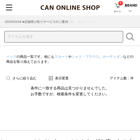
0
BRAND
カート
2026/07/29 ■【お知らせ】ヤマト運輸の配送遅延・停止について
2026/03/18 ■店舗受け取りサービスのご案内
バッグ
の商品一覧です。他にも
スカート
や
シャツ・ブラウス
、
カーディガン
などの
商品を取り揃えております。
さらに絞り込む
表示変更
アイテム数：
件
条件に一致する商品は見つかりませんでした。
お手数ですが、検索条件を変更してください。