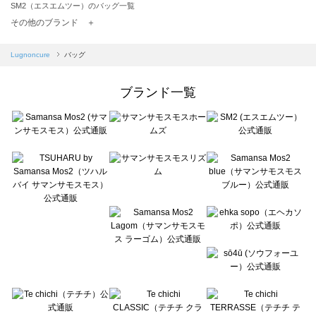
SM2（エスエムツー）のバッグ一覧
TSUHARU by Samansa Mos2（ツハルバイサマンサモスモス）のバッグ一覧
その他のブランド ＋
sm2rhythm（サマンサモスモス リズム）のバッグ一覧
Samansa Mos2 blue（サマンサモスモス ブルー）のバッグ一覧
Lugnoncure
バッグ
Samansa Mos2 Lagom（サマンサモスモス ラーゴム）のバッグ一覧
ehka sopo（エヘカソポ）のバッグ一覧
ブランド一覧
sō4ū（ソウフォーユー）のバッグ一覧
Te chichi（テチチ）のバッグ一覧
Te chichi CLASSIC（テチチ クラシック）のバッグ一覧
Te chichi TERRASSE（テチチ テラス）のバッグ一覧
Lugnoncure（ルノンキュール）のバッグ一覧
BETTY'S BLUE（べティーズブルー）のバッグ一覧
Wpc.（ワールドパーティー）のバッグ一覧