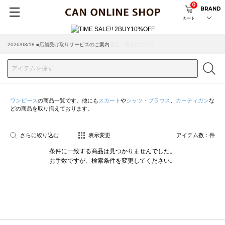
0
BRAND
カート
2026/07/29 ■【お知らせ】ヤマト運輸の配送遅延・停止について
2026/03/18 ■店舗受け取りサービスのご案内
ワンピース
の商品一覧です。他にも
スカート
や
シャツ・ブラウス
、
カーディガン
な
どの商品を取り揃えております。
さらに絞り込む
表示変更
アイテム数：
件
条件に一致する商品は見つかりませんでした。
お手数ですが、検索条件を変更してください。