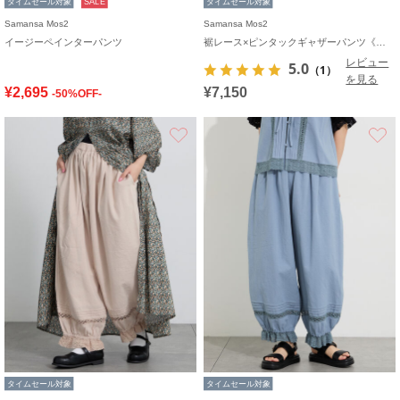
タイムセール対象
SALE
タイムセール対象
Samansa Mos2
Samansa Mos2
イージーペインターパンツ
裾レース×ピンタックギャザーパンツ《限定カラーあり》
レビュー
5.0
（1）
を見る
¥2,695
¥7,150
-50%OFF-
お気に入り
タイムセール対象
タイムセール対象