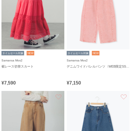
タイムセール対象
NEW
タイムセール対象
NEW
Samansa Mos2
Samansa Mos2
裾レース切替スカート
デニムワイドバレルパンツ〈WEB限定SS・XLサイズ〉
¥7,590
¥7,150
お気に入り