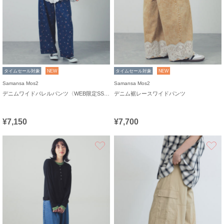
タイムセール対象
NEW
タイムセール対象
NEW
Samansa Mos2
Samansa Mos2
デニムワイドバレルパンツ〈WEB限定SS・XLサイズ〉
デニム裾レースワイドパンツ
¥7,150
¥7,700
お気に入り