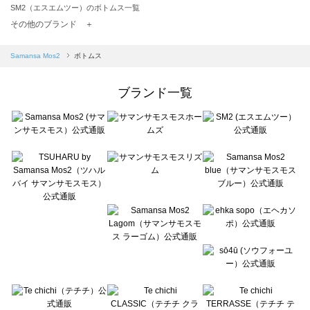
SM2（エスエムツー）のボトムス一覧
TSUHARU by Samansa Mos2（ツハルバイサマンサモスモス）のボトムス一覧
その他のブランド ＋
sm2rhythm（サマンサモスモス リズム）のボトムス一覧
Samansa Mos2 blue（サマンサモスモス ブルー）のボトムス一覧
Samansa Mos2
ボトムス
Samansa Mos2 Lagom（サマンサモスモス ラーゴム）のボトムス一覧
ehka sopo（エヘカソポ）のボトムス一覧
ブランド一覧
sō4ū（ソウフォーユー）のボトムス一覧
Te chichi（テチチ）のボトムス一覧
Te chichi CLASSIC（テチチ クラシック）のボトムス一覧
Te chichi TERRASSE（テチチ テラス）のボトムス一覧
Lugnoncure（ルノンキュール）のボトムス一覧
BETTY'S BLUE（べティーズブルー）のボトムス一覧
Wpc.（ワールドパーティー）のボトムス一覧