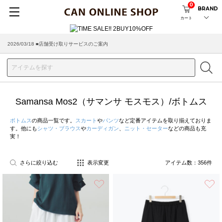
0
BRAND
カート
2026/08/04 ■8/13(木)AM2:00～サイトメンテナンス実施のお知らせ
Samansa Mos2（サマンサ モスモス）/ボトムス
ボトムス
の商品一覧です。
スカート
や
パンツ
など定番アイテムを取り揃えておりま
す。他にも
シャツ・ブラウス
や
カーディガン
、
ニット・セーター
などの商品も充
実！
さらに絞り込む
表示変更
アイテム数：
356
件
お気に入り