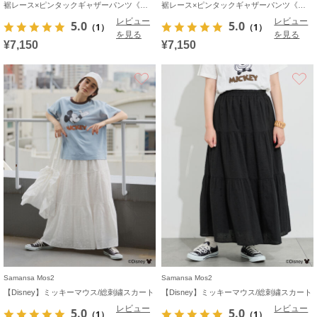
裾レース×ピンタックギャザーパンツ《限定カラーあり》
裾レース×ピンタックギャザーパンツ《限定カラーあり》
レビュー
レビュー
5.0
5.0
（1）
（1）
を見る
を見る
¥7,150
¥7,150
お気に入り
Samansa Mos2
Samansa Mos2
【Disney】ミッキーマウス/総刺繍スカート
【Disney】ミッキーマウス/総刺繍スカート
レビュー
レビュー
5.0
5.0
（1）
（1）