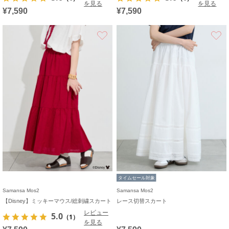
を見る
を見る
¥7,590
¥7,590
お気に入り
タイムセール対象
Samansa Mos2
Samansa Mos2
【Disney】ミッキーマウス/総刺繍スカート
レース切替スカート
レビュー
5.0
（1）
を見る