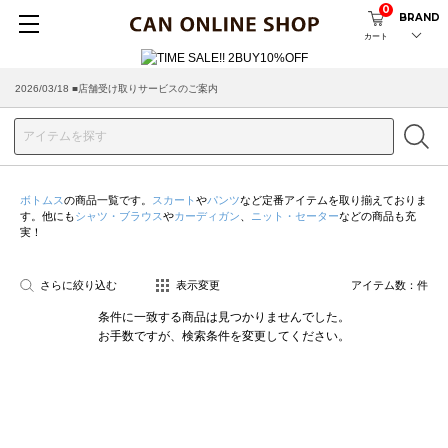
0
BRAND
カート
2026/03/18 ■店舗受け取りサービスのご案内
ボトムス
の商品一覧です。
スカート
や
パンツ
など定番アイテムを取り揃えておりま
す。他にも
シャツ・ブラウス
や
カーディガン
、
ニット・セーター
などの商品も充
実！
さらに絞り込む
表示変更
アイテム数：
件
条件に一致する商品は見つかりませんでした。
お手数ですが、検索条件を変更してください。