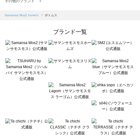
TSUHARU by Samansa Mos2（ツハルバイサマンサモスモス）のボトムス一覧
その他のブランド ＋
sm2rhythm（サマンサモスモス リズム）のボトムス一覧
Samansa Mos2 blue（サマンサモスモス ブルー）のボトムス一覧
Samansa Mos2 home's
ボトムス
Samansa Mos2 Lagom（サマンサモスモス ラーゴム）のボトムス一覧
ehka sopo（エヘカソポ）のボトムス一覧
ブランド一覧
sō4ū（ソウフォーユー）のボトムス一覧
Te chichi（テチチ）のボトムス一覧
Te chichi CLASSIC（テチチ クラシック）のボトムス一覧
Te chichi TERRASSE（テチチ テラス）のボトムス一覧
Lugnoncure（ルノンキュール）のボトムス一覧
BETTY'S BLUE（べティーズブルー）のボトムス一覧
Wpc.（ワールドパーティー）のボトムス一覧