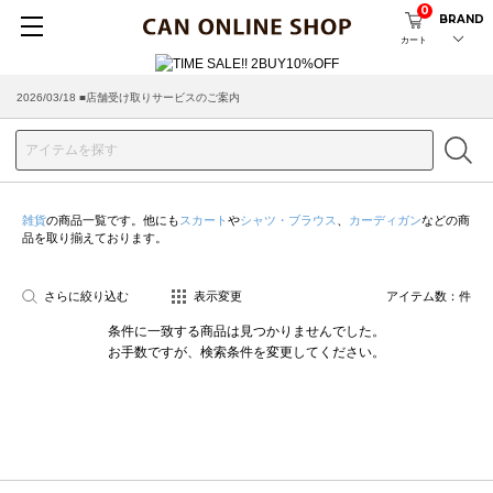
0
BRAND
カート
2026/03/18 ■店舗受け取りサービスのご案内
雑貨
の商品一覧です。他にも
スカート
や
シャツ・ブラウス
、
カーディガン
などの商
品を取り揃えております。
さらに絞り込む
表示変更
アイテム数：
件
条件に一致する商品は見つかりませんでした。
お手数ですが、検索条件を変更してください。