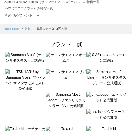
Samansa Mos2 home's（サマンサモスモスホームズ）の雑貨一覧
SM2（エスエムツー）の雑貨一覧
TSUHARU by Samansa Mos2（ツハルバイサマンサモスモス）の雑貨一覧
その他のブランド ＋
sm2rhythm（サマンサモスモス リズム）の雑貨一覧
Samansa Mos2 blue（サマンサモスモス ブルー）の雑貨一覧
ehka sopo
雑貨
商品ステータス:再入荷
Samansa Mos2 Lagom（サマンサモスモス ラーゴム）の雑貨一覧
ehka sopo（エヘカソポ）の雑貨一覧
ブランド一覧
sō4ū（ソウフォーユー）の雑貨一覧
Te chichi（テチチ）の雑貨一覧
Te chichi CLASSIC（テチチ クラシック）の雑貨一覧
Te chichi TERRASSE（テチチ テラス）の雑貨一覧
Lugnoncure（ルノンキュール）の雑貨一覧
BETTY'S BLUE（べティーズブルー）の雑貨一覧
Wpc.（ワールドパーティー）の雑貨一覧