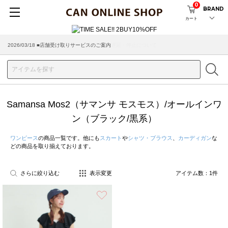
0
BRAND
カート
2026/03/18 ■店舗受け取りサービスのご案内
Samansa Mos2（サマンサ モスモス）/オールインワ
ン（ブラック/黒系）
ワンピース
の商品一覧です。他にも
スカート
や
シャツ・ブラウス
、
カーディガン
な
どの商品を取り揃えております。
さらに絞り込む
表示変更
アイテム数：
1
件
お気に入り