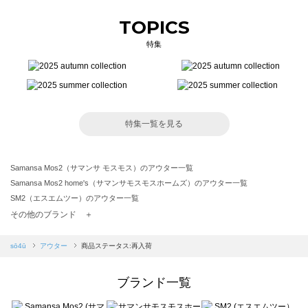
TOPICS
特集
特集一覧を見る
Samansa Mos2（サマンサ モスモス）のアウター一覧
Samansa Mos2 home's（サマンサモスモスホームズ）のアウター一覧
SM2（エスエムツー）のアウター一覧
TSUHARU by Samansa Mos2（ツハルバイサマンサモスモス）のアウター一覧
その他のブランド ＋
sm2rhythm（サマンサモスモス リズム）のアウター一覧
Samansa Mos2 blue（サマンサモスモス ブルー）のアウター一覧
sō4ū
アウター
商品ステータス:再入荷
Samansa Mos2 Lagom（サマンサモスモス ラーゴム）のアウター一覧
ehka sopo（エヘカソポ）のアウター一覧
ブランド一覧
sō4ū（ソウフォーユー）のアウター一覧
Te chichi（テチチ）のアウター一覧