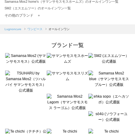
Samansa Mos2 home's（サマンサモスモスホームズ）のオールインワン一覧
SM2（エスエムツー）のオールインワン一覧
TSUHARU by Samansa Mos2（ツハルバイサマンサモスモス）のオールインワン一覧
その他のブランド ＋
sm2rhythm（サマンサモスモス リズム）のオールインワン一覧
Samansa Mos2 blue（サマンサモスモス ブルー）のオールインワン一覧
Lugnoncure
ワンピース
オールインワン
Samansa Mos2 Lagom（サマンサモスモス ラーゴム）のオールインワン一覧
ehka sopo（エヘカソポ）のオールインワン一覧
ブランド一覧
sō4ū（ソウフォーユー）のオールインワン一覧
Te chichi（テチチ）のオールインワン一覧
Te chichi CLASSIC（テチチ クラシック）のオールインワン一覧
Te chichi TERRASSE（テチチ テラス）のオールインワン一覧
Lugnoncure（ルノンキュール）のオールインワン一覧
BETTY'S BLUE（べティーズブルー）のオールインワン一覧
Wpc.（ワールドパーティー）のオールインワン一覧