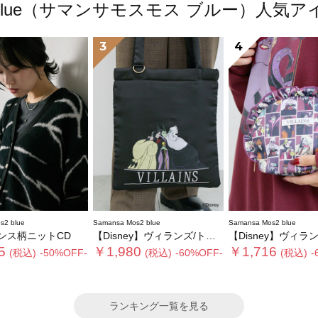
os2 blue（サマンサモスモス ブルー）人
3
4
s2 blue
Samansa Mos2 blue
Samansa Mos2 blue
ンス柄ニットCD
【Disney】ヴィランズ/トートバッグ
【Disney】ヴィランズ/フ
5
￥1,980
￥1,716
(税込)
-50%OFF-
(税込)
-60%OFF-
(税込)
-
ランキング一覧を見る