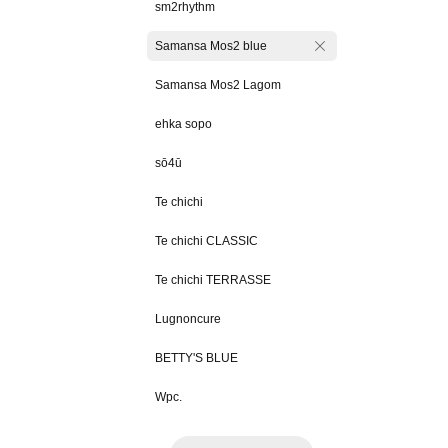
sm2rhythm
Samansa Mos2 blue
Samansa Mos2 Lagom
ehka sopo
sō4ū
Te chichi
Te chichi CLASSIC
Te chichi TERRASSE
Lugnoncure
BETTY'S BLUE
Wpc.