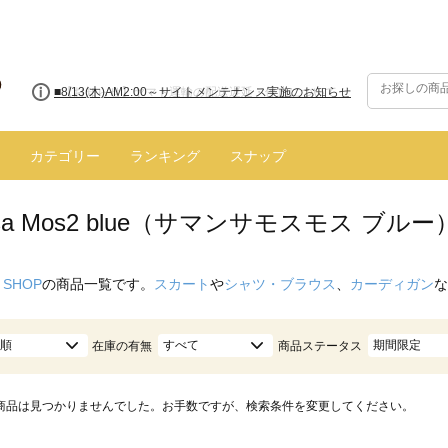
■8/13(木)AM2:00～サイトメンテナンス実施のお知らせ
カテゴリー
ランキング
スナップ
nsa Mos2 blue（サマンサモスモス ブルー
 SHOP
の商品一覧です。
スカート
や
シャツ・ブラウス
、
カーディガン
な
順
すべて
期間限定
在庫の有無
商品ステータス
商品は見つかりませんでした。お手数ですが、検索条件を変更してください。