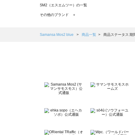
SM2（エスエムツー）の一覧
TSUHARU by Samansa Mos2（ツハルバイサマンサモ
その他のブランド ＋
sm2rhythm（サマンサモスモス リズム）の一覧
Samansa Mos2 blue（サマンサモスモス ブルー）の一覧
Samansa Mos2 Lagom（サマンサモスモス ラーゴム）の
Samansa Mos2 blue
商品一覧
商品ステータス:期
ehka sopo（エヘカソポ）の一覧
sō4ū（ソウフォーユー）の一覧
Te chichi（テチチ）の一覧
Te chichi CLASSIC（テチチ クラシック）の一覧
Te chichi TERRASSE（テチチ テラス）の一覧
Lugnoncure（ルノンキュール）の一覧
BETTY'S BLUE（べティーズブルー）の一覧
Wpc.（ワールドパーティー）の一覧