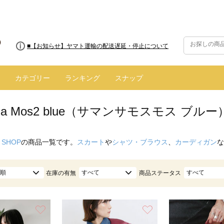
■8/13(木)AM2:00～サイトメンテナンス実施のお知らせ
■【お知らせ】ヤマト運輸の配送遅延・停止について
カテゴリー
ランキング
スナップ
nsa Mos2 blue（サマンサモスモス ブル
 SHOP
の商品一覧です。
スカート
や
シャツ・ブラウス
、
カーディガン
な
順
すべて
すべて
在庫の有無
商品ステータス
お気に入り
お気に入り