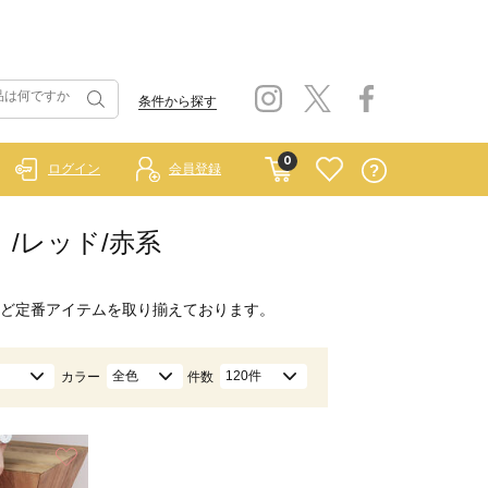
条件から探す
0
ログイン
会員登録
ー）/レッド/赤系
ど定番アイテムを取り揃えております。
全色
120件
カラー
件数
お気に入り