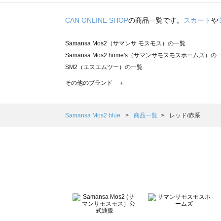
CAN ONLINE SHOP
の商品一覧です。
スカート
や
Samansa Mos2（サマンサ モスモス）の一覧
Samansa Mos2 home's（サマンサモスモスホームズ）の
SM2（エスエムツー）の一覧
TSUHARU by Samansa Mos2（ツハルバイサマンサモ
その他のブランド ＋
sm2rhythm（サマンサモスモス リズム）の一覧
Samansa Mos2 blue（サマンサモスモス ブルー）の一覧
Samansa Mos2 Lagom（サマンサモスモス ラーゴム）の
Samansa Mos2 blue
商品一覧
レッド/赤系
ehka sopo（エヘカソポ）の一覧
sō4ū（ソウフォーユー）の一覧
Te chichi（テチチ）の一覧
Te chichi CLASSIC（テチチ クラシック）の一覧
Te chichi TERRASSE（テチチ テラス）の一覧
Lugnoncure（ルノンキュール）の一覧
BETTY'S BLUE（べティーズブルー）の一覧
Wpc.（ワールドパーティー）の一覧