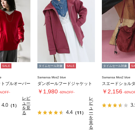
SALE
タイムセール対象
SALE
タイムセール対象
S
e
Samansa Mos2 blue
Samansa Mos2 blue
ットプルオーバー
ダンボールフードジャケット
スエードショル
￥1,980
￥2,156
0%OFF-
-60%OFF-
-60%O
レビ
レ
ュー
ビ
4.0
3.
（1）
を見
ュ
4.4
る
（11）
ー
を
見
る