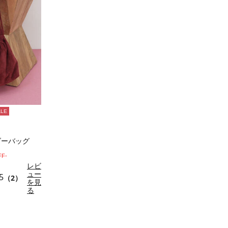
ALE
ダーバッグ
FF-
レビ
ュー
5
（2）
を見
る