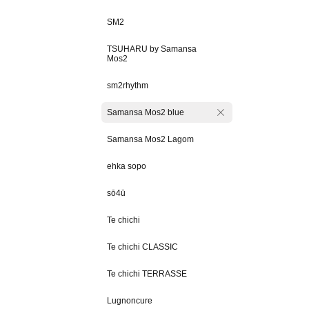
SM2
TSUHARU by Samansa
Mos2
sm2rhythm
Samansa Mos2 blue
Samansa Mos2 Lagom
ehka sopo
sō4ū
Te chichi
Te chichi CLASSIC
Te chichi TERRASSE
Lugnoncure