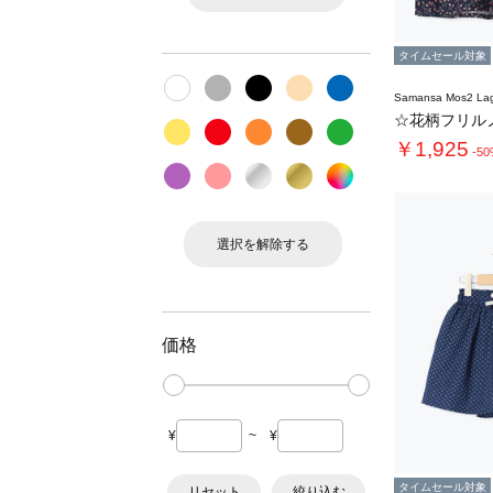
タイムセール対象
Samansa Mos2 L
￥1,925
-5
選択を解除する
価格
¥
~
¥
タイムセール対象
リセット
絞り込む