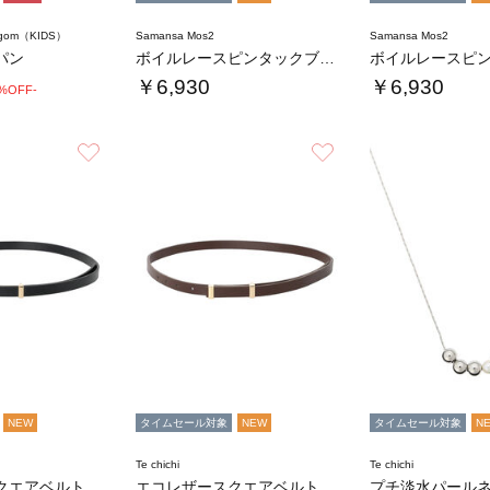
agom（KIDS）
Samansa Mos2
Samansa Mos2
パン
ボイルレースピンタックブラウス
￥6,930
￥6,930
0%OFF-
お気に入り
お気に入り
NEW
タイムセール対象
NEW
タイムセール対象
N
Te chichi
Te chichi
クエアベルト
エコレザースクエアベルト
プチ淡水パール