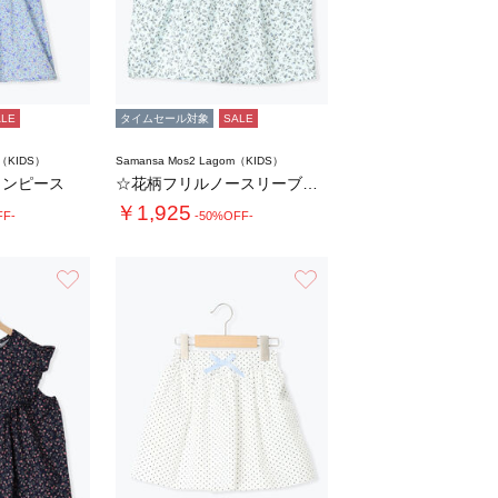
ALE
タイムセール対象
SALE
m（KIDS）
Samansa Mos2 Lagom（KIDS）
ワンピース
☆花柄フリルノースリーブブラウス
￥1,925
FF-
-50%OFF-
お気に入り
お気に入り