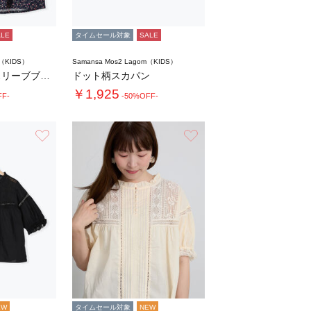
ALE
タイムセール対象
SALE
m（KIDS）
Samansa Mos2 Lagom（KIDS）
花柄フリルノースリーブブラウス
ドット柄スカパン
￥1,925
FF-
-50%OFF-
お気に入り
お気に入り
EW
タイムセール対象
NEW