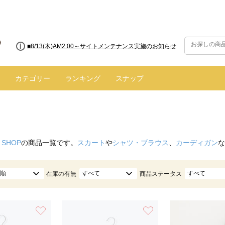
■8/13(木)AM2:00～サイトメンテナンス実施のお知らせ
■【お知らせ】ヤマト運輸の配送遅延・停止について
カテゴリー
ランキング
スナップ
 SHOP
の商品一覧です。
スカート
や
シャツ・ブラウス
、
カーディガン
な
順
すべて
すべて
在庫の有無
商品ステータス
お気に入り
お気に入り