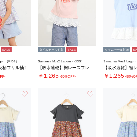
SALE
タイムセール対象
SALE
タイムセール対象
S
agom（KIDS）
Samansa Mos2 Lagom（KIDS）
Samansa Mos2 Lago
【吸水速乾】花柄フリル袖Tシャツ
【吸水速乾】裾レースフレンチスリーブTシャツ…
￥1,265
￥1,265
FF-
-50%OFF-
-50%O
お気に入り
お気に入り