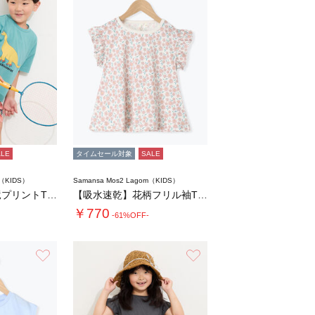
ALE
タイムセール対象
SALE
m（KIDS）
Samansa Mos2 Lagom（KIDS）
【吸水速乾】恐竜プリントTシャツ
【吸水速乾】花柄フリル袖Tシャツ
￥770
-61%OFF-
お気に入り
お気に入り