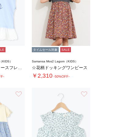
ALE
タイムセール対象
SALE
m（KIDS）
Samansa Mos2 Lagom（KIDS）
【吸水速乾】裾レースフレンチスリーブTシャツ…
☆花柄ドッキングワンピース
￥2,310
FF-
-50%OFF-
お気に入り
お気に入り