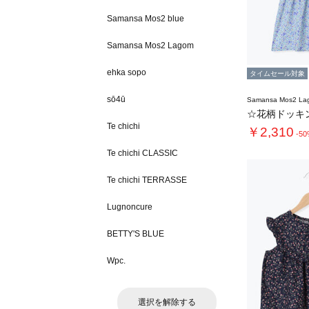
Samansa Mos2 blue
Samansa Mos2 Lagom
ehka sopo
タイムセール対象
sō4ū
Samansa Mos2 L
☆花柄ドッキ
Te chichi
￥2,310
-5
Te chichi CLASSIC
Te chichi TERRASSE
Lugnoncure
BETTY'S BLUE
Wpc.
選択を解除する