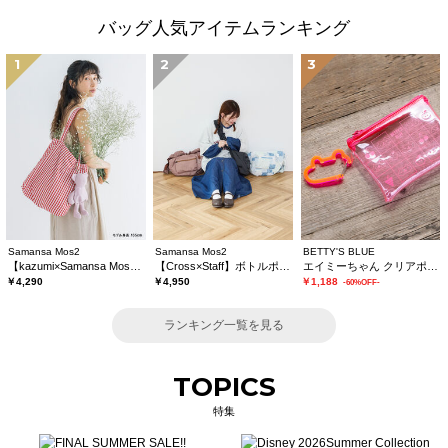
バッグ人気アイテムランキング
1
2
3
Samansa Mos2
Samansa Mos2
BETTY'S BLUE
【kazumi×Samansa Mos2】ぬいぐるみバッグ
【Cross×Staff】ボトルポケ付/ハーフムーンフリルbag
エイミーちゃん クリアポーチ
￥4,290
￥4,950
￥1,188
-60%OFF-
ランキング一覧を見る
TOPICS
特集