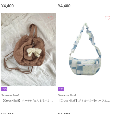
¥4,400
¥4,400
お気に入り
予約
予約
Samansa Mos2
Samansa Mos2
【Cross×Staff】ポーチ付/まんまるポシェット
【Cross×Staff】ボトルポケ付/ハーフムーンフリルbag