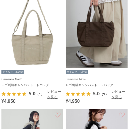
タイムセール対象
タイムセール対象
Samansa Mos2
Samansa Mos2
ロゴ刺繍キャンバストートバッグ
ロゴ刺繍キャンバストートバッグ
レビュー
レビュー
5.0
5.0
（1）
（1）
を見る
を見る
¥4,950
¥4,950
お気に入り