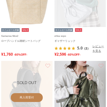
タイムセール対象
SALE
タイムセール対象
SALE
Samansa Mos2
ehka sopo
ロープハンドル雑材シートバッグ
ギャザーリュック
レビュー
5.0
（2）
を見る
¥1,760
¥2,596
-60%OFF-
-60%OFF-
お気に入り
SOLD OUT
再入荷受付