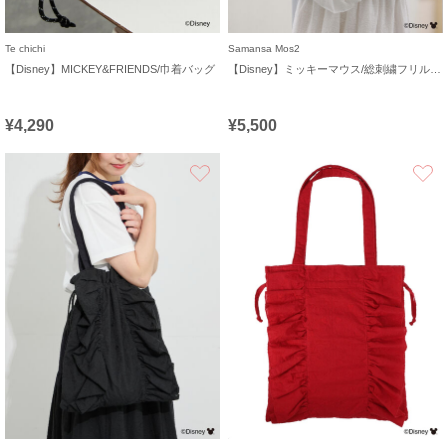
Te chichi
Samansa Mos2
【Disney】MICKEY&FRIENDS/巾着バッグ
【Disney】ミッキーマウス/総刺繍フリルバッグ
¥4,290
¥5,500
お気に入り