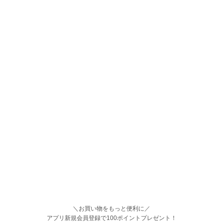
＼お買い物をもっと便利に／
アプリ新規会員登録で100ポイントプレゼント！
ご利用ガイド
よくある質問
プライバシーポリシー
利用規約
会社概要
特定商取引法
古物営業法に基づく記載
お問い合わせ
Copyright©CAN Co., Ltd