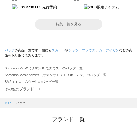
特集一覧を見る
バッグ
の商品一覧です。他にも
スカート
や
シャツ・ブラウス
、
カーディガン
などの商
品を取り揃えております。
Samansa Mos2（サマンサ モスモス）のバッグ一覧
Samansa Mos2 home's（サマンサモスモスホームズ）のバッグ一覧
SM2（エスエムツー）のバッグ一覧
TSUHARU by Samansa Mos2（ツハルバイサマンサモスモス）のバッグ一覧
その他のブランド ＋
sm2rhythm（サマンサモスモス リズム）のバッグ一覧
Samansa Mos2 blue（サマンサモスモス ブルー）のバッグ一覧
TOP
バッグ
Samansa Mos2 Lagom（サマンサモスモス ラーゴム）のバッグ一覧
ehka sopo（エヘカソポ）のバッグ一覧
ブランド一覧
sō4ū（ソウフォーユー）のバッグ一覧
Te chichi（テチチ）のバッグ一覧
Te chichi CLASSIC（テチチ クラシック）のバッグ一覧