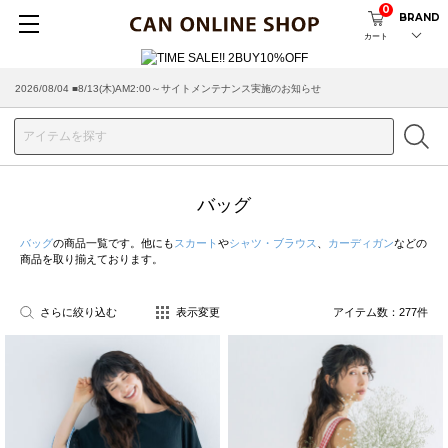
0
BRAND
カート
2026/07/29 ■【お知らせ】ヤマト運輸の配送遅延・停止について
バッグ
バッグ
の商品一覧です。他にも
スカート
や
シャツ・ブラウス
、
カーディガン
などの
商品を取り揃えております。
さらに絞り込む
表示変更
アイテム数：
277
件