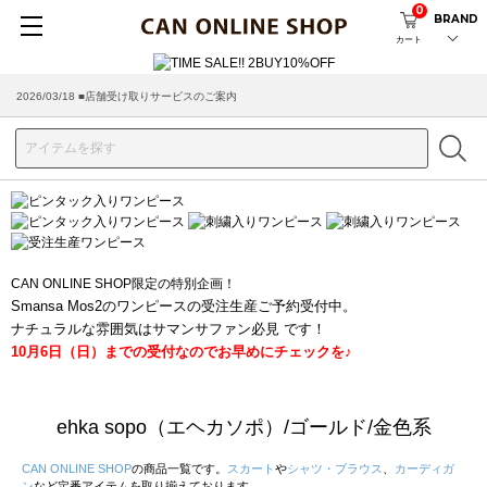
0
BRAND
カート
2026/03/18 ■店舗受け取りサービスのご案内
CAN ONLINE SHOP限定の特別企画！
Smansa Mos2のワンピースの受注生産ご予約受付中。
ナチュラルな雰囲気はサマンサファン必見 です！
10月6日（日）までの受付なのでお早めにチェックを♪
ehka sopo（エヘカソポ）/ゴールド/金色系
CAN ONLINE SHOP
の商品一覧です。
スカート
や
シャツ・ブラウス
、
カーディガ
ン
など定番アイテムを取り揃えております。