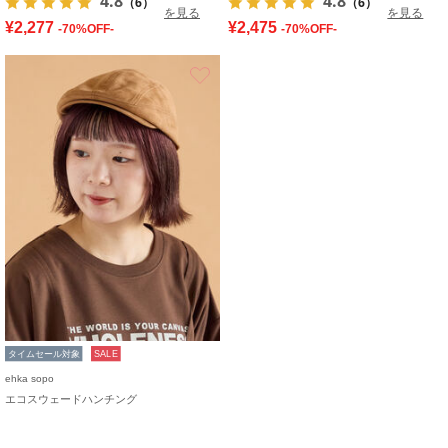
4.8
4.8
（6）
（6）
を見る
を見る
¥2,277
¥2,475
-70%OFF-
-70%OFF-
お気に入り
タイムセール対象
SALE
ehka sopo
エコスウェードハンチング