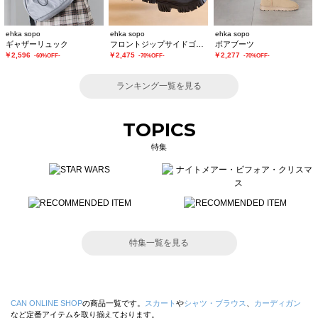
ehka sopo
ehka sopo
ehka sopo
ギャザーリュック
フロントジップサイドゴアブーツ
ボアブーツ
￥2,596
￥2,475
￥2,277
-60%OFF-
-70%OFF-
-70%OFF-
ランキング一覧を見る
TOPICS
特集
特集一覧を見る
CAN ONLINE SHOP
の商品一覧です。
スカート
や
シャツ・ブラウス
、
カーディガン
など定番アイテムを取り揃えております。