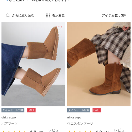
さらに絞り込む
表示変更
アイテム数：
3
件
お気に入り
タイムセール対象
SALE
タイムセール対象
SALE
ehka sopo
ehka sopo
ボアブーツ
ウエスタンブーツ
レビュー
レビュー