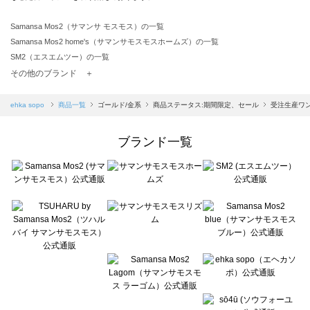
Samansa Mos2（サマンサ モスモス）の一覧
Samansa Mos2 home's（サマンサモスモスホームズ）の一覧
SM2（エスエムツー）の一覧
TSUHARU by Samansa Mos2（ツハルバイサマンサモスモス）の一覧
その他のブランド ＋
sm2rhythm（サマンサモスモス リズム）の一覧
Samansa Mos2 blue（サマンサモスモス ブルー）の一覧
ehka sopo
商品一覧
ゴールド/金系
商品ステータス:期間限定、セール
受注生産ワ
Samansa Mos2 Lagom（サマンサモスモス ラーゴム）の一覧
ehka sopo（エヘカソポ）の一覧
ブランド一覧
sō4ū（ソウフォーユー）の一覧
Te chichi（テチチ）の一覧
Te chichi CLASSIC（テチチ クラシック）の一覧
Te chichi TERRASSE（テチチ テラス）の一覧
Lugnoncure（ルノンキュール）の一覧
BETTY'S BLUE（べティーズブルー）の一覧
Wpc.（ワールドパーティー）の一覧