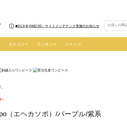
■8/13(木)AM2:00～サイトメンテナンス実施のお知らせ
カテゴリー
ランキング
スナップ
中。
を♪
 sopo（エヘカソポ）/パープル/紫系