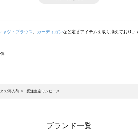
シャツ・ブラウス
、
カーディガン
など定番アイテムを取り揃えておりま
一覧
スモス）の一覧
一覧
タス:再入荷
受注生産ワンピース
ブランド一覧