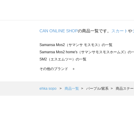
CAN ONLINE SHOP
の商品一覧です。
スカート
や
Samansa Mos2（サマンサ モスモス）の一覧
Samansa Mos2 home's（サマンサモスモスホームズ）の
SM2（エスエムツー）の一覧
TSUHARU by Samansa Mos2（ツハルバイサマンサモ
その他のブランド ＋
sm2rhythm（サマンサモスモス リズム）の一覧
Samansa Mos2 blue（サマンサモスモス ブルー）の一覧
Samansa Mos2 Lagom（サマンサモスモス ラーゴム）の
ehka sopo
商品一覧
パープル/紫系
商品ステー
ehka sopo（エヘカソポ）の一覧
sō4ū（ソウフォーユー）の一覧
Te chichi（テチチ）の一覧
Te chichi CLASSIC（テチチ クラシック）の一覧
Te chichi TERRASSE（テチチ テラス）の一覧
Lugnoncure（ルノンキュール）の一覧