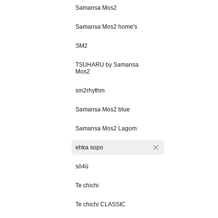
Samansa Mos2
Samansa Mos2 home's
SM2
TSUHARU by Samansa
Mos2
sm2rhythm
Samansa Mos2 blue
Samansa Mos2 Lagom
ehka sopo
sō4ū
Te chichi
Te chichi CLASSIC