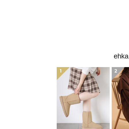
eh
1
2