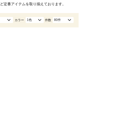
ど定番アイテムを取り揃えております。
1色
80件
カラー
件数