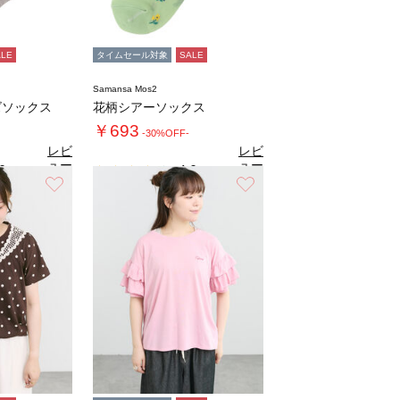
ALE
タイムセール対象
SALE
Samansa Mos2
ズソックス
花柄シアーソックス
￥693
-30%OFF-
レビ
レビ
ュー
ュー
0
4.0
（3）
（1）
を見
を見
お気に入り
お気に入り
る
る