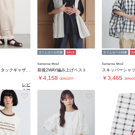
タイムセール対象
SALE
タイムセール対象
S
Samansa Mos2
Samansa Mos2
裾レース×ピンタックギャザーパンツ《限定カラ…
前後2WAY編み上げベスト
スキッパーシャ
￥4,158
￥3,465
-30%OFF-
-30%O
レビ
ュー
5.0
（1）
を見
お気に入り
お気に入り
る