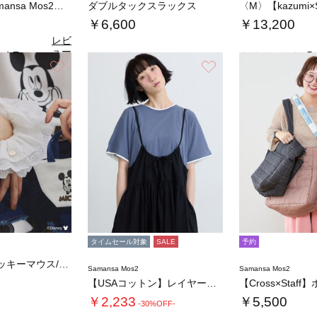
【kazumi×Samansa Mos2】レ…
ダブルタックスラックス
￥6,600
￥13,200
レビ
ュー
4.7
5.
（3）
を見
お気に入り
お気に入り
る
タイムセール対象
SALE
予約
【Disney】ミッキーマウス/刺繍シュシュ…
Samansa Mos2
Samansa Mos2
【USAコットン】レイヤード風Tシャツ
￥2,233
￥5,500
-30%OFF-