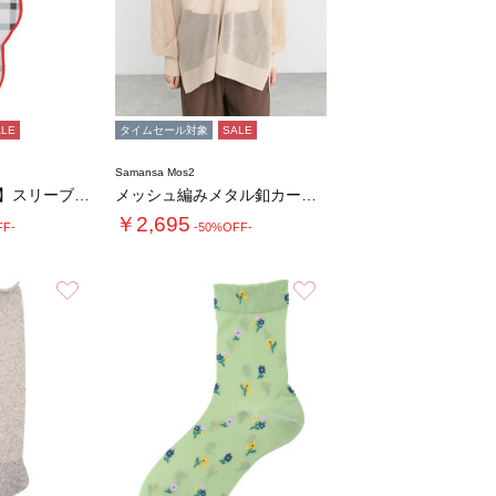
ALE
タイムセール対象
SALE
Samansa Mos2
【UVカット/冷感】スリーブタオル
メッシュ編みメタル釦カーディガン
￥2,695
FF-
-50%OFF-
お気に入り
お気に入り