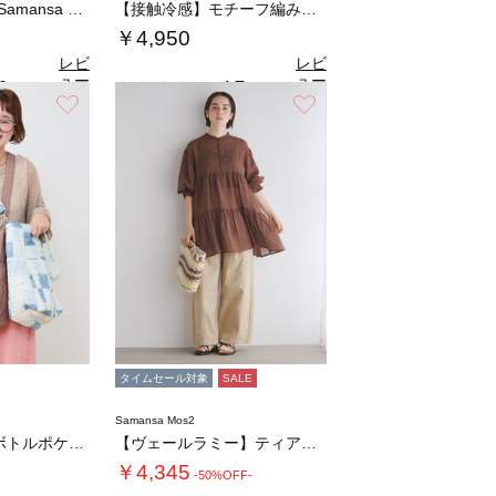
〈M〉【kazumi×Samansa Mos…
【接触冷感】モチーフ編みコンビカットソー
￥4,950
レビ
レビ
ュー
ュー
0
4.7
（1）
（3）
を見
を見
お気に入り
お気に入り
る
る
タイムセール対象
SALE
Samansa Mos2
【Cross×Staff】ボトルポケ付/10…
【ヴェールラミー】ティアードチュニック
￥4,345
-50%OFF-