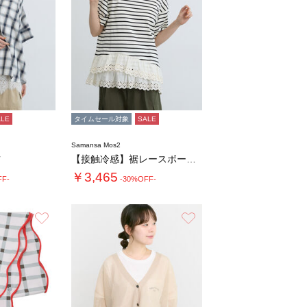
ALE
タイムセール対象
SALE
Samansa Mos2
ツ
【接触冷感】裾レースボーダーTシャツ
￥3,465
FF-
-30%OFF-
お気に入り
お気に入り