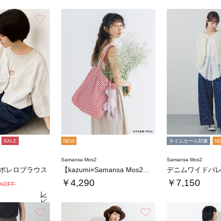
お気に入り
SALE
NEW
タイムセール対象
N
Samansa Mos2
Samansa Mos2
繍ボレロブラウス
【kazumi×Samansa Mos2】ぬ…
￥4,290
￥7,150
0%OFF-
レ
ビ
ュ
お気に入り
お気に入り
4.5
（13）
ー