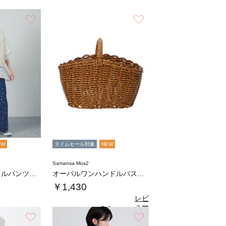
お気に入り
お気に入り
EW
タイムセール対象
NEW
Samansa Mos2
デニムワイドバレルパンツ〈WEB限定SS・X…
オーバルワンハンドルバスケットS
￥1,430
レビ
ュー
5.0
（1）
を見
お気に入り
お気に入り
る