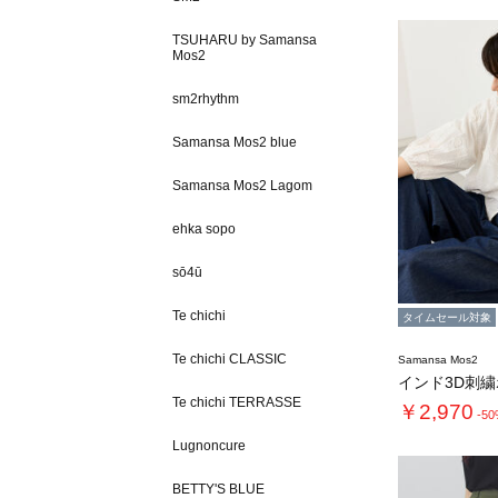
TSUHARU by Samansa
Mos2
sm2rhythm
Samansa Mos2 blue
Samansa Mos2 Lagom
ehka sopo
sō4ū
Te chichi
タイムセール対象
Te chichi CLASSIC
Samansa Mos2
インド3D刺
Te chichi TERRASSE
￥2,970
-5
Lugnoncure
BETTY'S BLUE