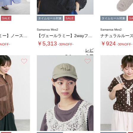
SALE
タイムセール対象
SALE
タイムセール対象
S
Samansa Mos2
Samansa Mos2
【ヴェールラミー】ノースリーブワンピース
【ヴェールラミー】2wayフリルブラウス
ナチュラルルー
￥5,313
￥924
0%OFF-
-30%OFF-
-30%OFF-
レビ
ュー
5.0
5.
（1）
を見
お気に入り
お気に入り
る