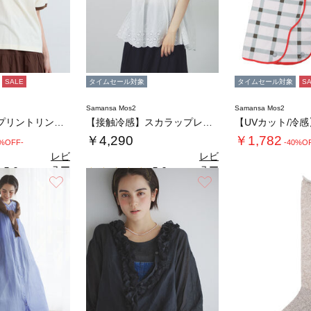
SALE
タイムセール対象
タイムセール対象
S
Samansa Mos2
Samansa Mos2
【接触冷感】プリントリンガーTシャツ
【接触冷感】スカラップレース切替カットソー
￥4,290
￥1,782
0%OFF-
-40%O
レビ
レビ
ュー
ュー
5.0
5.0
（1）
（2）
を見
を見
お気に入り
お気に入り
る
る