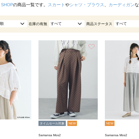
 SHOP
の商品一覧です。
スカート
や
シャツ・ブラウス
、
カーディガン
な
順
すべて
すべて
在庫の有無
商品ステータス
お気に入り
タイムセール対象
NEW
NEW
Samansa Mos2
Samansa Mos2