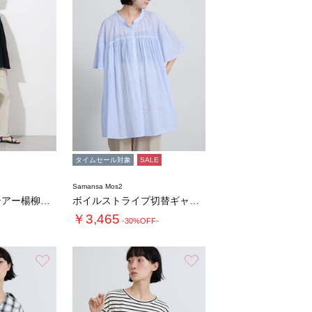
タイムセール対象
SALE
Samansa Mos2
◇【接触冷感】シアー楊柳ブラウス
ボイルストライプ切替ギャザーチュニック
￥3,465
-30%OFF-
お気に入り
お気に入り