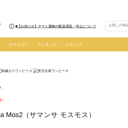
■【お知らせ】ヤマト運輸の配送遅延・停止について
カテゴリー
ランキング
スナップ
中。
を♪
nsa Mos2（サマンサ モスモス）