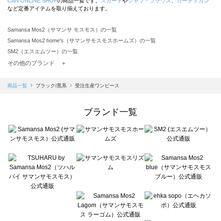
CAN ONLINE SHOP
の商品一覧です。
スカート
や
シャツ・ブラウス
、
カーディガン
など定番アイテムを取り揃えております。
Samansa Mos2（サマンサ モスモス）の一覧
Samansa Mos2 home's（サマンサモスモスホームズ）の一覧
SM2（エスエムツー）の一覧
TSUHARU by Samansa Mos2（ツハルバイサマンサモスモス）の一覧
その他のブランド ＋
sm2rhythm（サマンサモスモス リズム）の一覧
Samansa Mos2 blue（サマンサモスモス ブルー）の一覧
商品一覧
ブラック/黒系
受注生産ワンピース
Samansa Mos2 Lagom（サマンサモスモス ラーゴム）の一覧
ehka sopo（エヘカソポ）の一覧
ブランド一覧
sō4ū（ソウフォーユー）の一覧
Te chichi（テチチ）の一覧
Te chichi CLASSIC（テチチ クラシック）の一覧
Te chichi TERRASSE（テチチ テラス）の一覧
Lugnoncure（ルノンキュール）の一覧
BETTY'S BLUE（べティーズブルー）の一覧
Wpc.（ワールドパーティー）の一覧