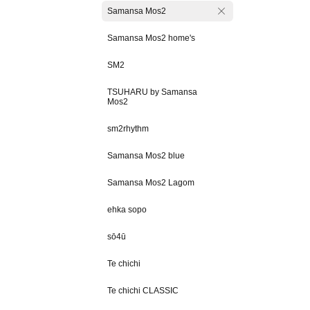
Samansa Mos2
Samansa Mos2 home's
SM2
TSUHARU by Samansa
Mos2
sm2rhythm
Samansa Mos2 blue
Samansa Mos2 Lagom
ehka sopo
sō4ū
Te chichi
Te chichi CLASSIC