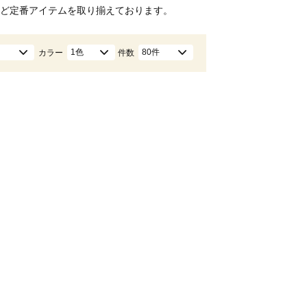
ど定番アイテムを取り揃えております。
1色
80件
カラー
件数