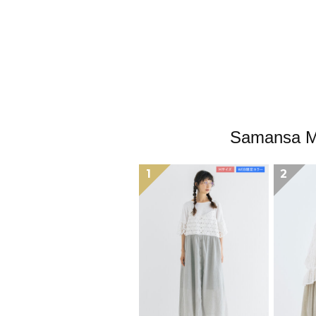
Samans
1
2