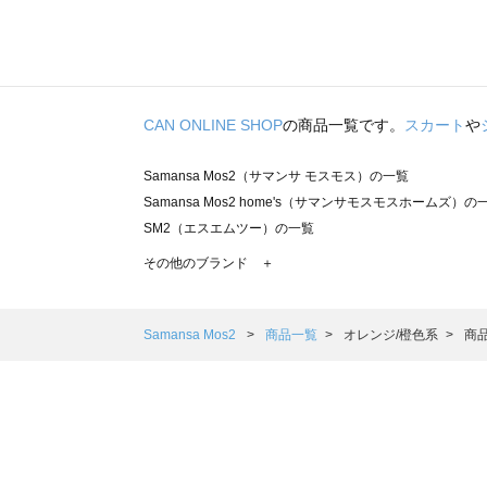
CAN ONLINE SHOP
の商品一覧です。
スカート
や
Samansa Mos2（サマンサ モスモス）の一覧
Samansa Mos2 home's（サマンサモスモスホームズ）の
SM2（エスエムツー）の一覧
TSUHARU by Samansa Mos2（ツハルバイサマンサモ
その他のブランド ＋
sm2rhythm（サマンサモスモス リズム）の一覧
Samansa Mos2 blue（サマンサモスモス ブルー）の一覧
Samansa Mos2 Lagom（サマンサモスモス ラーゴム）の
Samansa Mos2
商品一覧
オレンジ/橙色系
商
ehka sopo（エヘカソポ）の一覧
sō4ū（ソウフォーユー）の一覧
Te chichi（テチチ）の一覧
Te chichi CLASSIC（テチチ クラシック）の一覧
Te chichi TERRASSE（テチチ テラス）の一覧