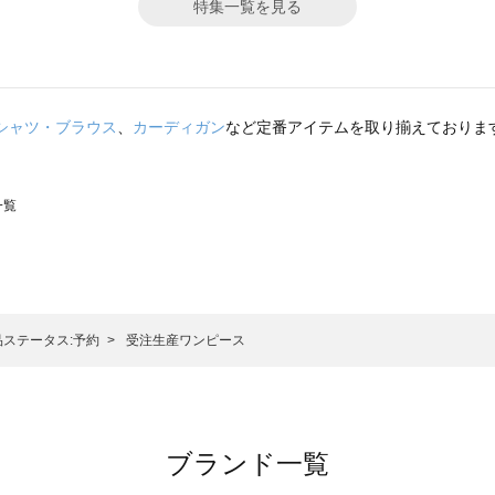
特集一覧を見る
シャツ・ブラウス
、
カーディガン
など定番アイテムを取り揃えておりま
一覧
スモス）の一覧
一覧
品ステータス:予約
受注生産ワンピース
ブランド一覧