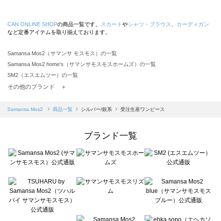
CAN ONLINE SHOP
の商品一覧です。
スカート
や
シャツ・ブラウス
、
カーディガン
など定番アイテムを取り揃えております。
Samansa Mos2（サマンサ モスモス）の一覧
Samansa Mos2 home's（サマンサモスモスホームズ）の一覧
SM2（エスエムツー）の一覧
TSUHARU by Samansa Mos2（ツハルバイサマンサモスモス）の一覧
その他のブランド ＋
sm2rhythm（サマンサモスモス リズム）の一覧
Samansa Mos2 blue（サマンサモスモス ブルー）の一覧
Samansa Mos2
商品一覧
シルバー/銀系
受注生産ワンピース
Samansa Mos2 Lagom（サマンサモスモス ラーゴム）の一覧
ehka sopo（エヘカソポ）の一覧
ブランド一覧
sō4ū（ソウフォーユー）の一覧
Te chichi（テチチ）の一覧
Te chichi CLASSIC（テチチ クラシック）の一覧
Te chichi TERRASSE（テチチ テラス）の一覧
Lugnoncure（ルノンキュール）の一覧
BETTY'S BLUE（べティーズブルー）の一覧
Wpc.（ワールドパーティー）の一覧